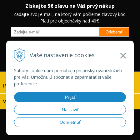
Získajte 5€ zľavu na Váš prvý nákup
Zadajte svoj e-mail, na ktorý vám pošleme zľavový kód.
Platí pre objednávky nad 40€.
Odoberať
Budete informovaný o novinkách na našom eshope a jedinečných
zľavách na vybrané produkty.
Neplatí pre Veľkoobchodných
Vaše nastavenie cookies
zákazníkov.
Súbory cookie nám pomáhajú pri poskytovaní služieb
pre vás. Umožňujú spoznať a zapamätať si vaše
preferencie.
INFOLINKA
Prijať
VŠETKO O NÁKUPE
Nastaviť
© 2026 Vaskonaradie.sk •
tvorba eshopu cez UNIobchod
,
Odmietnuť
webhosting
spoločnosti
WEBYGROUP