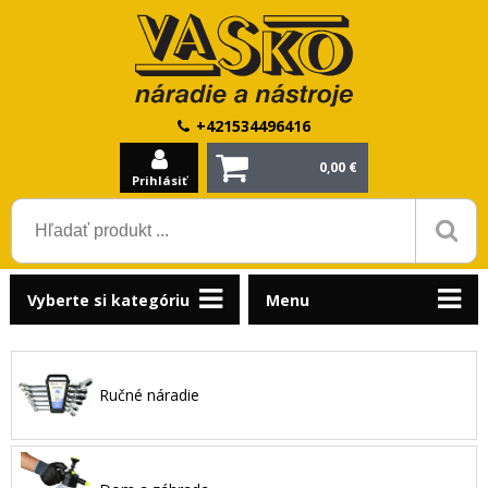
+421534496416
0,00 €
Prihlásiť
Vyberte si kategóriu
Menu
Ručné náradie