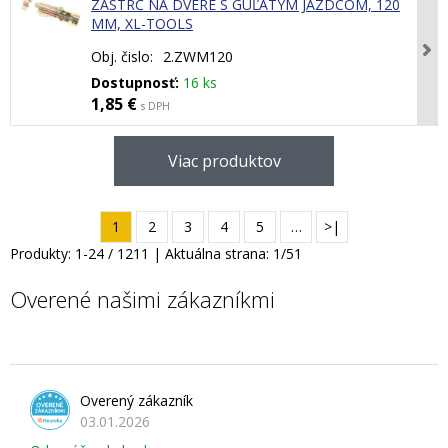
ZÁSTRČ NA DVERE S GUĽATÝM JAZDCOM, 120
MM, XL-TOOLS
Obj. čislo:
2.ZWM120
Dostupnosť:
16 ks
1,85 €
s DPH
Viac produktov
1
2
3
4
5
…
>|
Produkty:
1
-
24
/
1211
| Aktuálna strana:
1
/
51
Overené našimi zákazníkmi
Overený zákazník
03.01.2026