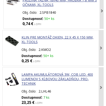
PRUŽINA ŤAŽNÁ 18X40 MM, HRÚBKA 1,8 MM S
OČKAMI, XL-TOOLS
Obj. čislo:
2.SPB1840
Dostupnosť:
50+ ks
0,74 €
s DPH
KLIN PRE MONTÁŽ OKIEN, 22 X 45 X 150 MM,
XL-TOOLS
Obj. čislo:
2.KMO2
Dostupnosť:
50+ ks
0,25 €
s DPH
LAMPA AKUMULÁTOROVÁ 3W, COB LED. 400
LUMENOV S KĹBOVOU ZÁKLADŇOU, PRO-
TECHNIK
Obj. čislo:
2.LHL46
Dostupnosť:
7 ks
23,25 €
s DPH