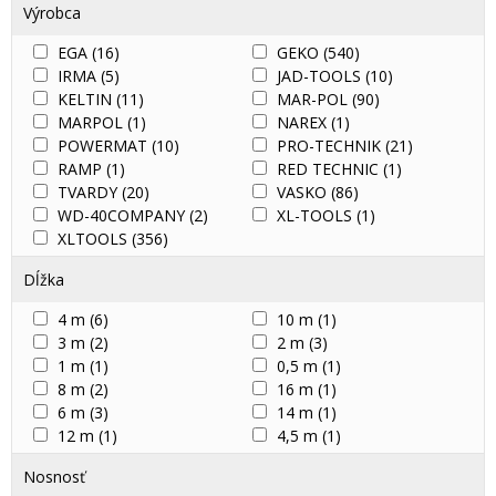
Výrobca
EGA
(16)
GEKO
(540)
IRMA
(5)
JAD-TOOLS
(10)
KELTIN
(11)
MAR-POL
(90)
MARPOL
(1)
NAREX
(1)
POWERMAT
(10)
PRO-TECHNIK
(21)
RAMP
(1)
RED TECHNIC
(1)
TVARDY
(20)
VASKO
(86)
WD-40COMPANY
(2)
XL-TOOLS
(1)
XLTOOLS
(356)
Dĺžka
4 m
(6)
10 m
(1)
3 m
(2)
2 m
(3)
1 m
(1)
0,5 m
(1)
8 m
(2)
16 m
(1)
6 m
(3)
14 m
(1)
12 m
(1)
4,5 m
(1)
Nosnosť