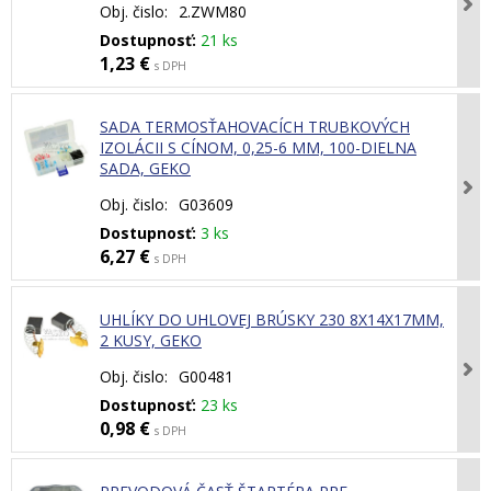
Obj. čislo:
2.ZWM80
Dostupnosť:
21 ks
1,23 €
s DPH
SADA TERMOSŤAHOVACÍCH TRUBKOVÝCH
IZOLÁCII S CÍNOM, 0,25-6 MM, 100-DIELNA
SADA, GEKO
Obj. čislo:
G03609
Dostupnosť:
3 ks
6,27 €
s DPH
UHLÍKY DO UHLOVEJ BRÚSKY 230 8X14X17MM,
2 KUSY, GEKO
Obj. čislo:
G00481
Dostupnosť:
23 ks
0,98 €
s DPH