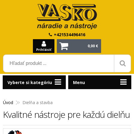
+421534496416
0,00 €
Prihlásiť
Vyberte si kategóriu
Menu
Úvod
Dielňa a stavba
Kvalitné nástroje pre každú dielňu