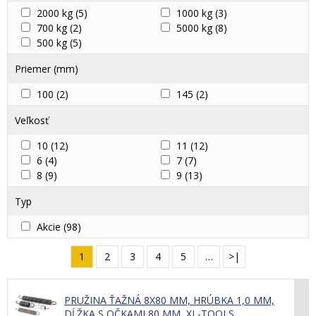
2000 kg
(5)
1000 kg
(3)
700 kg
(2)
5000 kg
(8)
500 kg
(5)
Priemer (mm)
100
(2)
145
(2)
Veľkosť
10
(12)
11
(12)
6
(4)
7
(7)
8
(9)
9
(13)
Typ
Akcie
(98)
1
2
3
4
5
…
>|
PRUŽINA ŤAŽNÁ 8X80 MM, HRÚBKA 1,0 MM,
DĹŽKA S OČKAMI 80 MM, XL-TOOLS