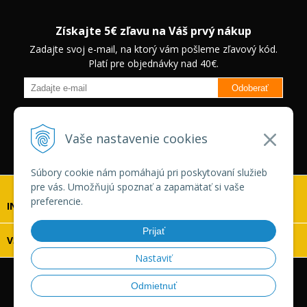
Získajte 5€ zľavu na Váš prvý nákup
Zadajte svoj e-mail, na ktorý vám pošleme zľavový kód.
Platí pre objednávky nad 40€.
Odoberať
Budete informovaný o novinkách na našom eshope a jedinečných
zľavách na vybrané produkty.
Neplatí pre Veľkoobchodných
Vaše nastavenie cookies
zákazníkov.
Súbory cookie nám pomáhajú pri poskytovaní služieb
pre vás. Umožňujú spoznať a zapamätať si vaše
preferencie.
INFOLINKA
Prijať
VŠETKO O NÁKUPE
Nastaviť
© 2026 Vaskonaradie.sk •
tvorba eshopu cez UNIobchod
,
Odmietnuť
webhosting
spoločnosti
WEBYGROUP