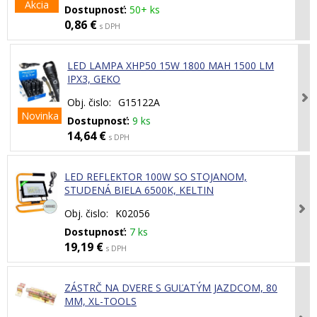
Akcia
Dostupnosť:
50+ ks
0,86 €
s DPH
LED LAMPA XHP50 15W 1800 MAH 1500 LM
IPX3, GEKO
Obj. čislo:
G15122A
Novinka
Dostupnosť:
9 ks
14,64 €
s DPH
LED REFLEKTOR 100W SO STOJANOM,
STUDENÁ BIELA 6500K, KELTIN
Obj. čislo:
K02056
Dostupnosť:
7 ks
19,19 €
s DPH
ZÁSTRČ NA DVERE S GUĽATÝM JAZDCOM, 80
MM, XL-TOOLS