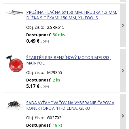
PRUŽINA TLAČNÁ 6X150 MM, HRÚBKA 1,2 MM,
DĹŽKA S OČKAMI 150 MM, XL-TOOLS
Obj. čislo:
2.SRR615
Dostupnosť:
50+ ks
0,49 €
s DPH
ŠTARTÉR PRE BENZÍNOVÝ MOTOR M79893,
MAR-POL
Obj. čislo:
M79855
Dostupnosť:
2 ks
5,17 €
s DPH
SADA VYŤAHOVAČOV NA VYBERANIE ČAPOV A
KONEKTOROV, 11-DIELNA, GEKO
Obj. čislo:
G02702
Dostupnosť:
18 ks