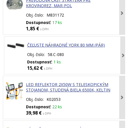
PREVODOVÁ ČASŤ ŠTARTÉRA PRE
KROVINOREZ, MAR-POL
Obj. čislo:
M831172
Dostupnosť:
17 ks
1,85 €
s DPH
ČEĽUSTE NÁHRADNÉ YORK 80 MM (PÁR)
Obj. čislo:
58.C-080
Dostupnosť:
1 ks
15,62 €
s DPH
LED REFLEKTOR 2X50W S TELESKOPICKÝM
STOJANOM, STUDENÁ BIELA 6500K, KELTIN
Obj. čislo:
K02053
Dostupnosť:
22 ks
39,98 €
s DPH