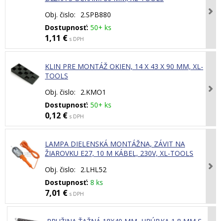
Obj. čislo:
2.SPB880
Dostupnosť:
50+ ks
1,11 €
s DPH
KLIN PRE MONTÁŽ OKIEN, 14 X 43 X 90 MM, XL-
TOOLS
Obj. čislo:
2.KMO1
Dostupnosť:
50+ ks
0,12 €
s DPH
LAMPA DIELENSKÁ MONTÁŽNA, ZÁVIT NA
ŽIAROVKU E27, 10 M KÁBEL, 230V, XL-TOOLS
Obj. čislo:
2.LHL52
Dostupnosť:
8 ks
7,01 €
s DPH