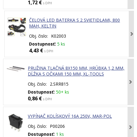
1,72 €
s DPH
ČELOVÁ LED BATERKA S 2 SVIETIDLAMI, 800
MAH, KELTIN
Obj. čislo:
K02003
Dostupnosť:
5 ks
4,43 €
s DPH
PRUŽINA TLAČNÁ 8X150 MM, HRÚBKA 1,2 MM,
DĹŽKA S OČKAMI 150 MM, XL-TOOLS
Obj. čislo:
2.SRR815
Dostupnosť:
50+ ks
0,86 €
s DPH
VYPÍNAČ KOLÍSKOVÝ 16A 250V, MAR-POL
Obj. čislo:
P00206
Dostupnosť:
1 ks