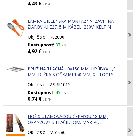
4,43 €
s DPH
LAMPA DIELENSKÁ MONTÁŽNA, ZÁVIT NA
ŽIAROVKU E27, 5 M KÁBEL, 230V, KELTIN
Obj. čislo:
K02000
Dostupnosť:
37 ks
4,92 €
s DPH
PRUŽINA TLAČNÁ 10X150 MM, HRÚBKA 1,9
MM, DĹŽKA S OČKAMI 150 MM, XL-TOOLS
Obj. čislo:
2.SRR1015
Dostupnosť:
45 ks
0,74 €
s DPH
NÔŽ S ULAMOVACOU ČEPEĽOU 18 MM,
ORANŽOVÝ S TLAČIDLOM, MAR-POL
Obj. čislo:
M51086