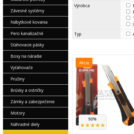
Výrobca
Závesné systémy
Nábytkové kovania
Pero kanalizačné
Typ
Sťahovacie pásky
Boxy na náradie
Akcia
Vyťahovače
Pružiny
Brúsky a ostričky
Zámky a zabezpečenie
Motory
90%
Náhradné diely