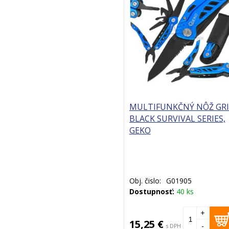
MULTIFUNKČNÝ NÔŽ GRI
BLACK SURVIVAL SERIES,
GEKO
Obj. čislo:
G01905
Dostupnosť:
40 ks
+
15,25 €
-
s DPH