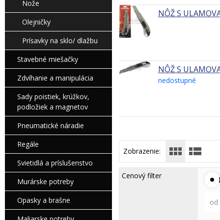
Nože
NÔŽ S ULAMOVA
Olejničky
Prísavky na sklo/ dlažbu
Stavebné miešačky
NÔŽ S ULAMOVA
Zdvíhanie a manipulácia
nedostupné
Sady poistiek, krúžkov,
podložiek a magnetov
Pneumatické náradie
Regále
Zobrazenie:
Svietidlá a príslušenstvo
Cenový filter
Murárske potreby
Opasky a brašne
od
Maliarske potreby