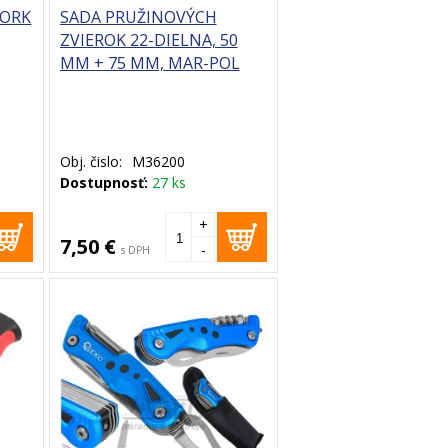
YORK
SADA PRUŽINOVÝCH
ZVIEROK 22-DIELNA, 50
MM + 75 MM, MAR-POL
Obj. čislo:
M36200
Dostupnosť:
27 ks
+
7,50 €
-
s DPH