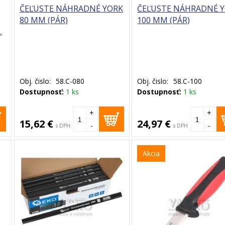
ČEĽUSTE NÁHRADNÉ YORK
ČEĽUSTE NÁHRADNÉ 
80 MM (PÁR)
100 MM (PÁR)
,
Obj. čislo:
58.C-080
Obj. čislo:
58.C-100
Dostupnosť:
1 ks
Dostupnosť:
1 ks
+
+
15,62 €
24,97 €
-
-
s DPH
s DPH
Akcia