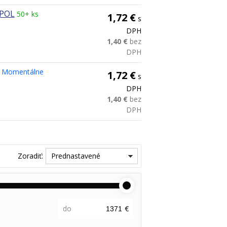
-POL
50+ ks
1,72 €
s
DPH
1,40 €
bez
DPH
Momentálne
1,72 €
s
DPH
1,40 €
bez
DPH
Zoradiť:
Prednastavené
do
€