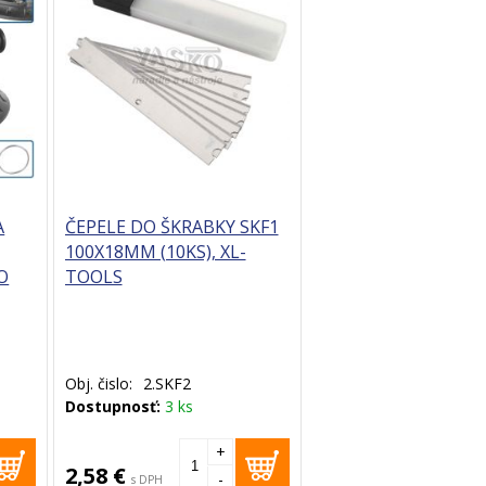
A
ČEPELE DO ŠKRABKY SKF1
100X18MM (10KS), XL-
O
TOOLS
Obj. čislo:
2.SKF2
Dostupnosť:
3 ks
+
2,58 €
-
s DPH