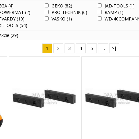
EGA
(4)
GEKO
(82)
JAD-TOOLS
(1)
POWERMAT
(2)
PRO-TECHNIK
(6)
RAMP
(1)
TVARDY
(10)
VASKO
(1)
WD-40COMPAN
XLTOOLS
(54)
Akcie
(29)
1
2
3
4
5
…
>|