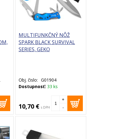
MULTIFUNKČNÝ NÔŽ
OM,
SPARK BLACK SURVIVAL
SERIES, GEKO
2
Obj. čislo:
G01904
Dostupnosť:
33 ks
+
10,70 €
-
s DPH