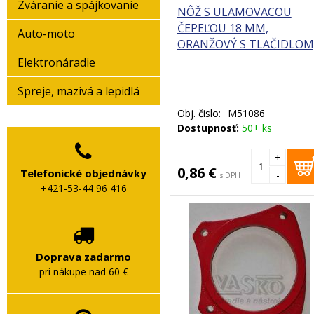
Zváranie a spájkovanie
NÔŽ S ULAMOVACOU
ČEPEĽOU 18 MM,
Auto-moto
ORANŽOVÝ S TLAČIDLOM
MAR-POL
Elektronáradie
Spreje, mazivá a lepidlá
Obj. čislo:
M51086
Dostupnosť:
50+ ks
+
0,86 €
Telefonické objednávky
-
s DPH
+421-53-44 96 416
Doprava zadarmo
pri nákupe nad 60 €