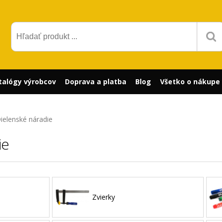
talógy výrobcov
Doprava a platba
Blog
Všetko o nákupe
ielenské náradie
ie
Zvierky