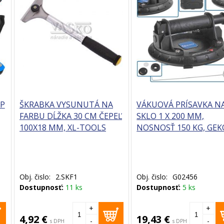
P
ŠKRABKA VYSUNUTÁ NA
VÁKUOVÁ PRÍSAVKA N
FARBU DĹŽKA 30 CM ČEPEĽ
SKLO 1 X 200 MM,
100X18 MM, XL-TOOLS
NOSNOSŤ 150 KG, GEK
Obj. čislo:
2.SKF1
Obj. čislo:
G02456
Dostupnosť:
11 ks
Dostupnosť:
5 ks
+
+
4,92 €
19,43 €
-
-
s DPH
s DPH