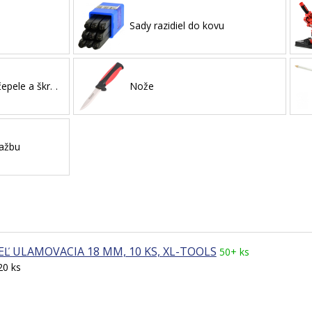
Sady razidiel do kovu
Ulamovacie nože, čepele a škrabky
Nože
lažbu
Ľ ULAMOVACIA 18 MM, 10 KS, XL-TOOLS
50+ ks
20 ks