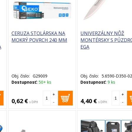
CERUZA STOLÁRSKA NA
UNIVERZÁLNY NÔŽ
MOKRÝ POVRCH 240 MM
MONTÉRSKY S PÚZDR
A
EGA
Obj. čislo:
G29009
Obj. čislo:
5.6590-D350-0
Dostupnosť:
50+ ks
Dostupnosť:
9 ks
+
+
0,62 €
4,40 €
-
-
s DPH
s DPH