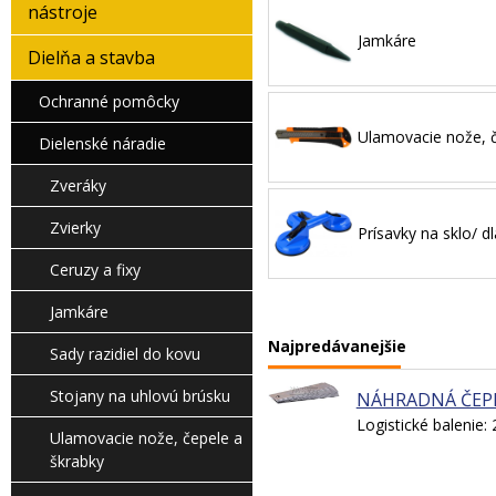
nástroje
Jamkáre
Dielňa a stavba
Ochranné pomôcky
Dielenské náradie
Zveráky
Zvierky
Prísavky na sklo/ d
Ceruzy a fixy
Jamkáre
Najpredávanejšie
Sady razidiel do kovu
Stojany na uhlovú brúsku
NÁHRADNÁ ČEPE
Logistické balenie: 
Ulamovacie nože, čepele a
škrabky