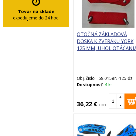
Tovar na sklade
expedujeme do 24 hod.
OTOČNÁ ZÁKLADOVÁ
DOSKA K ZVERÁKU YORK
125 MM, UHOL OTÁČANI
360°
Obj. čislo:
58.0158N-125-dz
Dostupnosť:
4 ks
+
36,22 €
-
s DPH