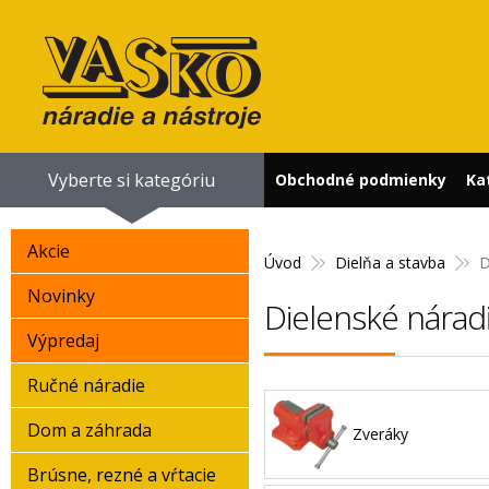
Vyberte si kategóriu
Obchodné podmienky
Ka
Akcie
Úvod
Dielňa a stavba
D
Novinky
Dielenské nárad
Výpredaj
Ručné náradie
Dom a záhrada
Zveráky
Brúsne, rezné a vŕtacie