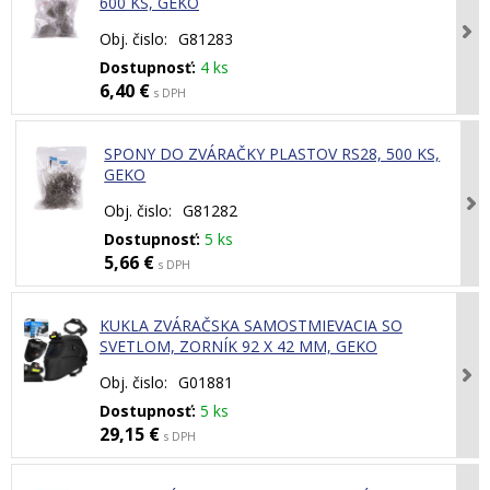
600 KS, GEKO
Obj. čislo:
G81283
Dostupnosť:
4 ks
6,40 €
s DPH
SPONY DO ZVÁRAČKY PLASTOV RS28, 500 KS,
GEKO
Obj. čislo:
G81282
Dostupnosť:
5 ks
5,66 €
s DPH
KUKLA ZVÁRAČSKA SAMOSTMIEVACIA SO
SVETLOM, ZORNÍK 92 X 42 MM, GEKO
Obj. čislo:
G01881
Dostupnosť:
5 ks
29,15 €
s DPH