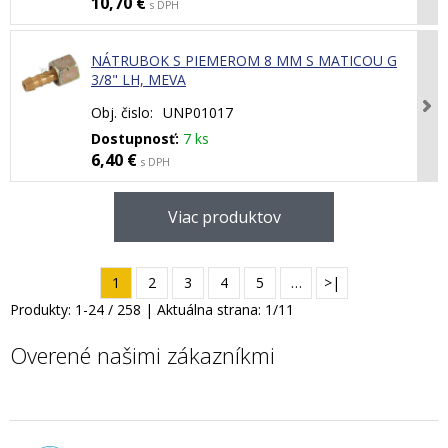
10,70 €
s DPH
NÁTRUBOK S PIEMEROM 8 MM S MATICOU G
3/8" LH, MEVA
Obj. čislo:
UNP01017
Dostupnosť:
7 ks
6,40 €
s DPH
Viac produktov
1
2
3
4
5
…
>|
Produkty:
1
-
24
/
258
| Aktuálna strana:
1
/
11
Overené našimi zákazníkmi