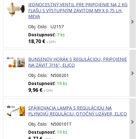
JEDNOCESTNÝ VENTIL PRE PRIPOJENIE NA 2 KG
FĽAŠU S VÝSTUPNÝM ZÁVITOM M9 X 0,75 LH,
MEVA
Obj. čislo:
U2157
Dostupnosť:
7 ks
18,70 €
s DPH
BUNSENOV HORÁK S REGULÁCIOU, PRIPOJENIE
NA ZÁVIT 7/16", ELICO
Obj. čislo:
N500201
Dostupnosť:
19 ks
9,96 €
s DPH
SPÁJKOVACIA LAMPA S REGULÁCIOU NA
PLYNOVÚ REGULÁCIU, OTOČNÝ UZÁVER, ELICO
Obj. čislo:
N500101T
Dostupnosť:
19 ks
6,77 €