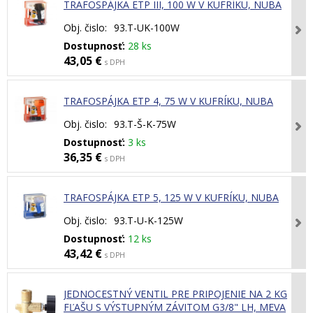
TRAFOSPÁJKA ETP III, 100 W V KUFRÍKU, NUBA
Obj. čislo:
93.T-UK-100W
Dostupnosť:
28 ks
43,05 €
s DPH
TRAFOSPÁJKA ETP 4, 75 W V KUFRÍKU, NUBA
Obj. čislo:
93.T-Š-K-75W
Dostupnosť:
3 ks
36,35 €
s DPH
TRAFOSPÁJKA ETP 5, 125 W V KUFRÍKU, NUBA
Obj. čislo:
93.T-U-K-125W
Dostupnosť:
12 ks
43,42 €
s DPH
JEDNOCESTNÝ VENTIL PRE PRIPOJENIE NA 2 KG
FĽAŠU S VÝSTUPNÝM ZÁVITOM G3/8" LH, MEVA