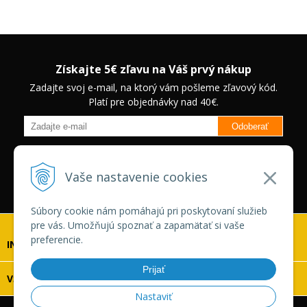
Získajte 5€ zľavu na Váš prvý nákup
Zadajte svoj e-mail, na ktorý vám pošleme zľavový kód.
Platí pre objednávky nad 40€.
Odoberať
Budete informovaný o novinkách na našom eshope a jedinečných
zľavách na vybrané produkty.
Neplatí pre Veľkoobchodných
Vaše nastavenie cookies
zákazníkov.
Súbory cookie nám pomáhajú pri poskytovaní služieb
pre vás. Umožňujú spoznať a zapamätať si vaše
preferencie.
INFOLINKA
Prijať
VŠETKO O NÁKUPE
Nastaviť