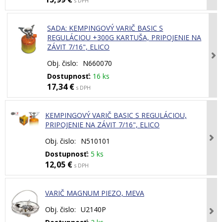
s DPH
SADA: KEMPINGOVÝ VARIČ BASIC S
REGULÁCIOU +300G KARTUŠA, PRIPOJENIE NA
ZÁVIT 7/16", ELICO
Obj. čislo:
N660070
Dostupnosť:
16 ks
17,34 €
s DPH
KEMPINGOVÝ VARIČ BASIC S REGULÁCIOU,
PRIPOJENIE NA ZÁVIT 7/16", ELICO
Obj. čislo:
N510101
Dostupnosť:
5 ks
12,05 €
s DPH
VARIČ MAGNUM PIEZO, MEVA
Obj. čislo:
U2140P