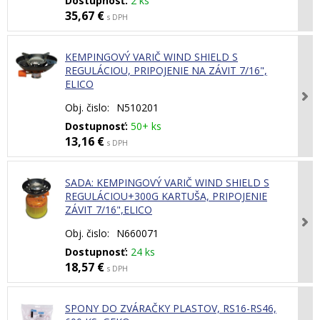
Dostupnosť:
2 ks
35,67 €
s DPH
KEMPINGOVÝ VARIČ WIND SHIELD S
REGULÁCIOU, PRIPOJENIE NA ZÁVIT 7/16",
ELICO
Obj. čislo:
N510201
Dostupnosť:
50+ ks
13,16 €
s DPH
SADA: KEMPINGOVÝ VARIČ WIND SHIELD S
REGULÁCIOU+300G KARTUŠA, PRIPOJENIE
ZÁVIT 7/16",ELICO
Obj. čislo:
N660071
Dostupnosť:
24 ks
18,57 €
s DPH
SPONY DO ZVÁRAČKY PLASTOV, RS16-RS46,