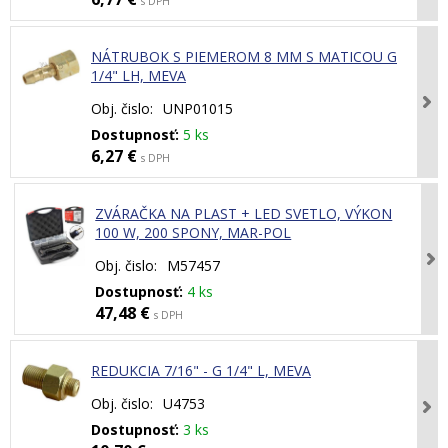
s DPH
NÁTRUBOK S PIEMEROM 8 MM S MATICOU G
1/4" LH, MEVA
Obj. čislo:
UNP01015
Dostupnosť:
5 ks
6,27 €
s DPH
ZVÁRAČKA NA PLAST + LED SVETLO, VÝKON
100 W, 200 SPONY, MAR-POL
Obj. čislo:
M57457
Dostupnosť:
4 ks
47,48 €
s DPH
REDUKCIA 7/16" - G 1/4" L, MEVA
Obj. čislo:
U4753
Dostupnosť:
3 ks