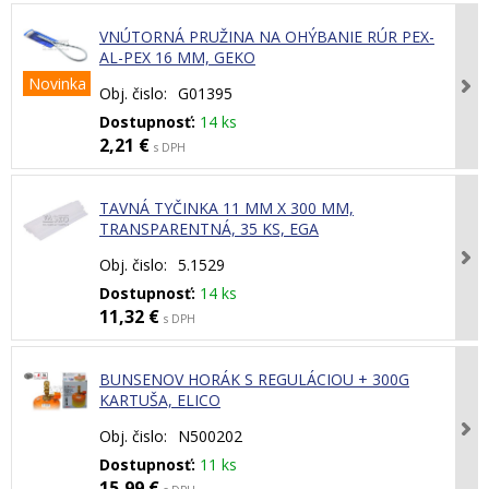
VNÚTORNÁ PRUŽINA NA OHÝBANIE RÚR PEX-
AL-PEX 16 MM, GEKO
Novinka
Obj. čislo:
G01395
Dostupnosť:
14 ks
2,21 €
s DPH
TAVNÁ TYČINKA 11 MM X 300 MM,
TRANSPARENTNÁ, 35 KS, EGA
Obj. čislo:
5.1529
Dostupnosť:
14 ks
11,32 €
s DPH
BUNSENOV HORÁK S REGULÁCIOU + 300G
KARTUŠA, ELICO
Obj. čislo:
N500202
Dostupnosť:
11 ks
15,99 €