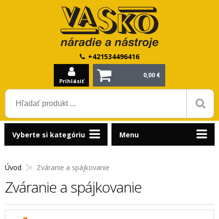
+421534496416
0,00 €
Prihlásiť
Vyberte si kategóriu
Menu
Úvod
Zváranie a spájkovanie
Zváranie a spájkovanie