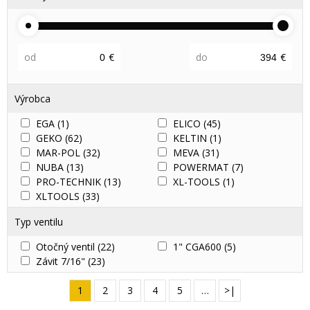
od
€
do
€
Výrobca
EGA
(1)
ELICO
(45)
GEKO
(62)
KELTIN
(1)
MAR-POL
(32)
MEVA
(31)
NUBA
(13)
POWERMAT
(7)
PRO-TECHNIK
(13)
XL-TOOLS
(1)
XLTOOLS
(33)
Typ ventilu
Otočný ventil
(22)
1" CGA600
(5)
Závit 7/16"
(23)
1
2
3
4
5
…
>|