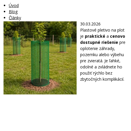
Úvod
Blog
Články
30.03.2026
Plastové pletivo na plot
je
praktické
a
cenovo
dostupné riešenie
pre
oplotenie záhrady,
pozemku alebo výbehu
pre zvieratá. Je ľahké,
odolné a zvládnete ho
použiť rýchlo bez
zbytočných komplikácií.