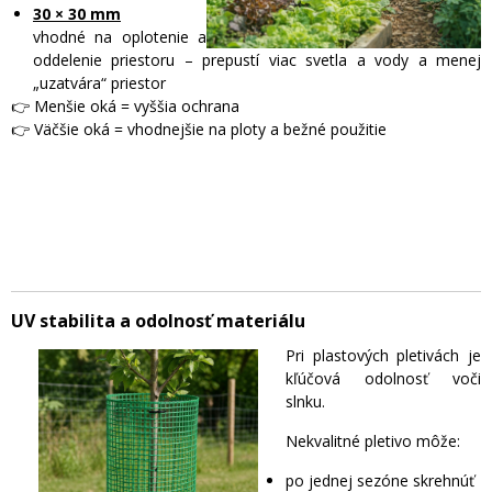
30 × 30 mm
vhodné na oplotenie a
oddelenie priestoru – prepustí viac svetla a vody a menej
„uzatvára“ priestor
👉 Menšie oká = vyššia ochrana
👉 Väčšie oká = vhodnejšie na ploty a bežné použitie
UV stabilita a odolnosť materiálu
Pri plastových pletivách je
kľúčová odolnosť voči
slnku.
Nekvalitné pletivo môže:
po jednej sezóne skrehnúť