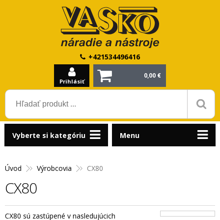
+421534496416
0,00 €
Prihlásiť
Vyberte si kategóriu
Menu
Úvod
Výrobcovia
CX80
CX80
CX80 sú zastúpené v nasledujúcich