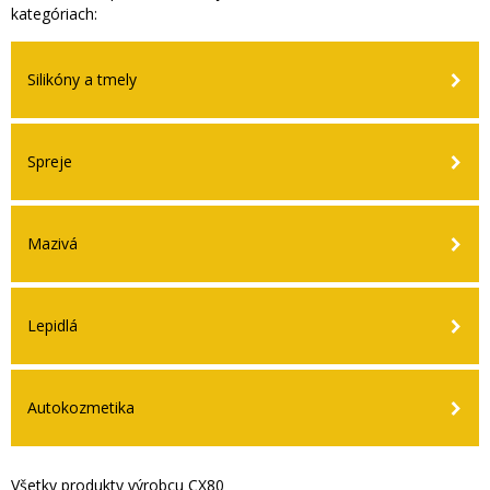
kategóriach:
Silikóny a tmely
Spreje
Mazivá
Lepidlá
Autokozmetika
Všetky produkty výrobcu CX80