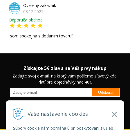
Overený zákazník
08.12.2025
Odporúča obchod
som spokojna s dodanim tovaru
Získajte 5€ zľavu na Váš prvý nákup
Zadajte svoj e-mail, na ktorý vám pošleme zľavový kód.
Platí pre objednávky nad 40€.
Odoberať
Budete informovaný o novinkách na našom eshope a jedinečných
zľavách na vybrané produkty.
Neplatí pre Veľkoobchodných
Vaše nastavenie cookies
zákazníkov.
Súbory cookie nám pomáhajú pri poskytovaní služieb