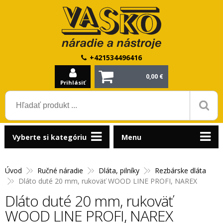
+421534496416
0,00 €
Prihlásiť
Vyberte si kategóriu
Menu
Úvod
Ručné náradie
Dláta, pilníky
Rezbárske dláta
Dláto duté 20 mm, rukoväť WOOD LINE PROFI, NAREX
Dláto duté 20 mm, rukoväť
WOOD LINE PROFI, NAREX