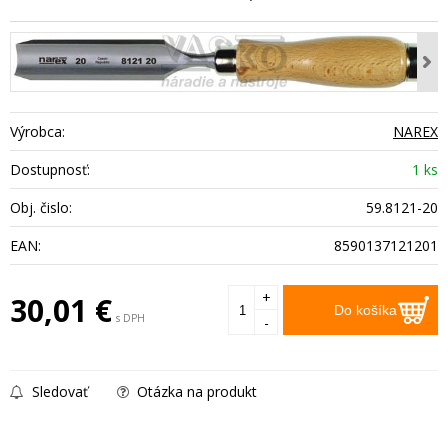
Výrobca:
NAREX
Dostupnosť:
1 ks
Obj. čislo:
59.8121-20
EAN:
8590137121201
+
30,01
€
Do košíka
s DPH
-
Sledovať
Otázka na produkt