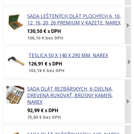
SADA LEŠTENÝCH DLÁT PLOCHÝCH 6, 10,
12, 16, 20, 26 PREMIUM V KAZETE, NAREX
130,50 €
s DPH
106,10 €
bez DPH
TESLICA 50 X 140 X 290 MM, NAREX
126,91 €
s DPH
103,18 €
bez DPH
SADA DLÁT REZBÁRSKYCH, 6-DIELNA,
DREVENÁ RUKOVÄŤ, BRÚSNY KAMEŇ,
NAREX
92,99 €
s DPH
75,60 €
bez DPH