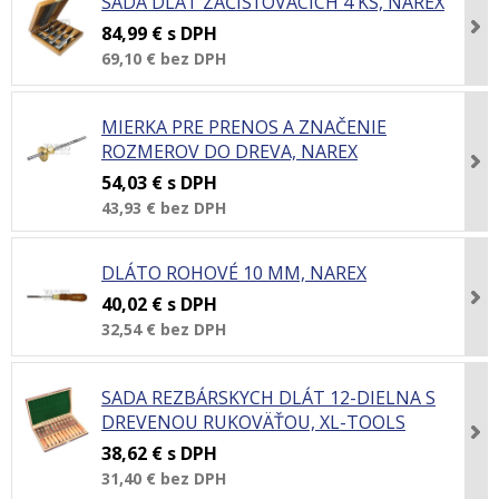
SADA DLÁT ZAČISŤOVACÍCH 4 KS, NAREX
84,99 €
s DPH
69,10 €
bez DPH
MIERKA PRE PRENOS A ZNAČENIE
ROZMEROV DO DREVA, NAREX
54,03 €
s DPH
43,93 €
bez DPH
DLÁTO ROHOVÉ 10 MM, NAREX
40,02 €
s DPH
32,54 €
bez DPH
SADA REZBÁRSKYCH DLÁT 12-DIELNA S
DREVENOU RUKOVÄŤOU, XL-TOOLS
38,62 €
s DPH
31,40 €
bez DPH