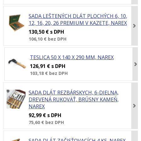
SADA LEŠTENÝCH DLÁT PLOCHÝCH 6, 10,
12, 16, 20, 26 PREMIUM V KAZETE, NAREX
130,50 €
s DPH
106,10 €
bez DPH
TESLICA 50 X 140 X 290 MM, NAREX
126,91 €
s DPH
103,18 €
bez DPH
SADA DLÁT REZBÁRSKYCH, 6-DIELNA,
DREVENÁ RUKOVÄŤ, BRÚSNY KAMEŇ,
NAREX
92,99 €
s DPH
75,60 €
bez DPH
SADA DLÁT ZAČISŤOVACÍCH 4 KS, NAREX