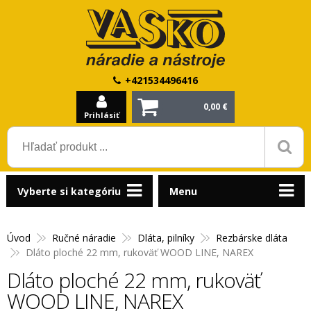
+421534496416
0,00 €
Prihlásiť
Vyberte si kategóriu
Menu
Úvod
Ručné náradie
Dláta, pilníky
Rezbárske dláta
Dláto ploché 22 mm, rukoväť WOOD LINE, NAREX
Dláto ploché 22 mm, rukoväť
WOOD LINE, NAREX