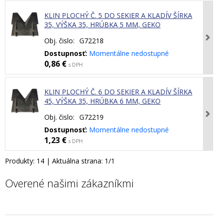
KLIN PLOCHÝ Č. 5 DO SEKIER A KLADÍV ŠÍRKA
35, VÝŠKA 35, HRÚBKA 5 MM, GEKO
Obj. čislo:
G72218
Dostupnosť:
Momentálne nedostupné
0,86 €
s DPH
KLIN PLOCHÝ Č. 6 DO SEKIER A KLADÍV ŠÍRKA
45, VÝŠKA 35, HRÚBKA 6 MM, GEKO
Obj. čislo:
G72219
Dostupnosť:
Momentálne nedostupné
1,23 €
s DPH
Produkty:
14
| Aktuálna strana:
1
/
1
Overené našimi zákazníkmi