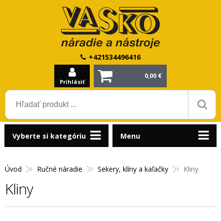
+421534496416
0,00 €
Prihlásiť
Vyberte si kategóriu
Menu
Úvod
Ručné náradie
Sekery, klíny a kaľačky
Kliny
Kliny