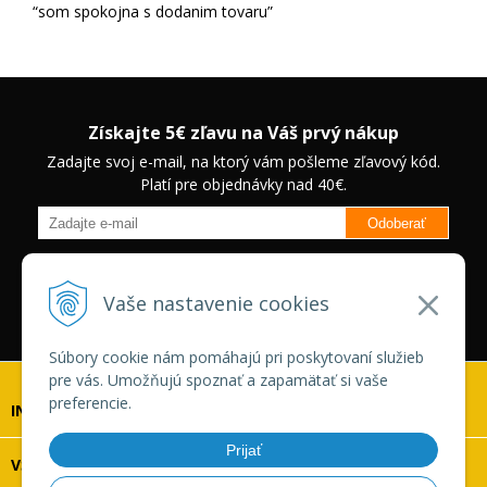
som spokojna s dodanim tovaru
Získajte 5€ zľavu na Váš prvý nákup
Zadajte svoj e-mail, na ktorý vám pošleme zľavový kód.
Platí pre objednávky nad 40€.
Odoberať
Budete informovaný o novinkách na našom eshope a jedinečných
zľavách na vybrané produkty.
Neplatí pre Veľkoobchodných
Vaše nastavenie cookies
zákazníkov.
Súbory cookie nám pomáhajú pri poskytovaní služieb
pre vás. Umožňujú spoznať a zapamätať si vaše
preferencie.
INFOLINKA
Prijať
VŠETKO O NÁKUPE