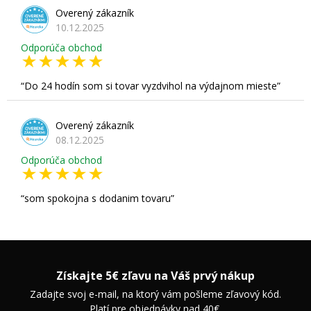
Overený zákazník
10.12.2025
Odporúča obchod
Do 24 hodín som si tovar vyzdvihol na výdajnom mieste
Overený zákazník
08.12.2025
Odporúča obchod
som spokojna s dodanim tovaru
Získajte 5€ zľavu na Váš prvý nákup
Zadajte svoj e-mail, na ktorý vám pošleme zľavový kód.
Platí pre objednávky nad 40€.