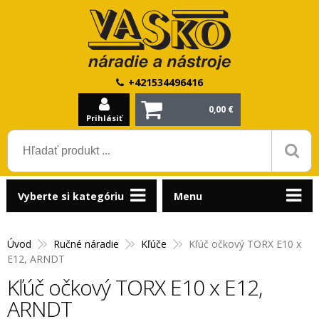
+421534496416
0,00 €
Prihlásiť
Vyberte si kategóriu
Menu
Úvod
Ručné náradie
Kľúče
Kľúč očkový TORX E10 x
E12, ARNDT
Kľúč očkový TORX E10 x E12,
ARNDT