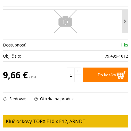
Dostupnosť:
1 ks
Obj. čislo:
79.495-1012
+
9,66
€
Do košíka
s DPH
-
Sledovať
Otázka na produkt
Kľúč očkový TORX E10 x E12, ARNDT