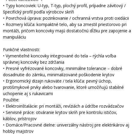
• Typy koncoviek: U-typ, T-typ, plochý profil, prípadne závitový /
špecifický profil podľa výrobcov skríň
• Povrchová úprava: pozinkovanie / ochranná vrstva proti oxidácii
• Rozmery kľúča: kompaktné telo, aby sa zmestil priestorovo pri
montáži, pričom koncovky majú dostatočnú dĺžku pre zapojenie a
manipuláciu
Funkčné vlastnosti:
• Vymeniteľné koncovky integrované do tela – rýchla voľba
správnej koncovky bez zdržania
• Presné vyfrézované koncovky, minimálne tolerancie – dobré
dosadnutie do zámku, minimalizované poškodenie krytov
• Ergonomický dizajn rukoväte / tela kľúča: pevný úchop,
protišmykové prvky alebo tvarovanie, ktoré umožňujú stabilné
uchopenie aj s rukavicami
Použitie:
• Elektroinštalácie: pri montáži, revíziách a údržbe rozvádzačov
• Servisné práce: otváranie krytov skríň pre kontrolu ističov,
káblov, prístrojov
• Domáce/Pracovné dielne: univerzálny nástroj pre elektrikárov aj
hobby majstrov