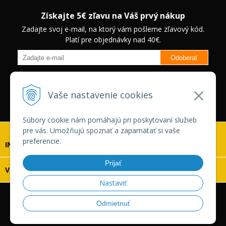
Získajte 5€ zľavu na Váš prvý nákup
Zadajte svoj e-mail, na ktorý vám pošleme zľavový kód.
Platí pre objednávky nad 40€.
Odoberať
Budete informovaný o novinkách na našom eshope a jedinečných
zľavách na vybrané produkty.
Neplatí pre Veľkoobchodných
Vaše nastavenie cookies
zákazníkov.
Súbory cookie nám pomáhajú pri poskytovaní služieb
pre vás. Umožňujú spoznať a zapamätať si vaše
preferencie.
INFOLINKA
Prijať
VŠETKO O NÁKUPE
Nastaviť
© 2026 Vaskonaradie.sk •
tvorba eshopu cez UNIobchod
,
Odmietnuť
webhosting
spoločnosti
WEBYGROUP