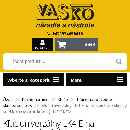
+421534496416
0,00 €
Prihlásiť
Vyberte si kategóriu
Menu
Úvod
Ručné náradie
Kľúče
Kľúče na rozvodné
skrine/radiátory
Kľúč univerzálny LK4-E na rozvádzacie skrinky
so 4 koncovkami, kovový, LIDOKOV
Kľúč univerzálny LK4-E na