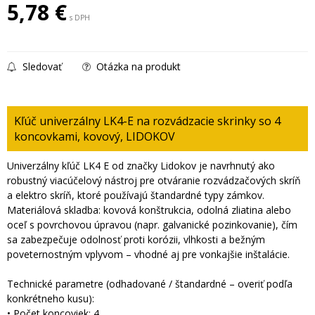
5,78
€
s DPH
Sledovať
Otázka na produkt
Kľúč univerzálny LK4-E na rozvádzacie skrinky so 4
koncovkami, kovový, LIDOKOV
Univerzálny kľúč LK4 E od značky Lidokov je navrhnutý ako
robustný viacúčelový nástroj pre otváranie rozvádzačových skríň
a elektro skríň, ktoré používajú štandardné typy zámkov.
Materiálová skladba: kovová konštrukcia, odolná zliatina alebo
oceľ s povrchovou úpravou (napr. galvanické pozinkovanie), čím
sa zabezpečuje odolnosť proti korózii, vlhkosti a bežným
poveternostným vplyvom – vhodné aj pre vonkajšie inštalácie.
Technické parametre (odhadované / štandardné – overiť podľa
konkrétneho kusu):
• Počet koncoviek: 4