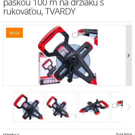
páskou 100 m na držiaku s
rukoväťou, TVARDY
Akcia
Výrobca:
TVARDY