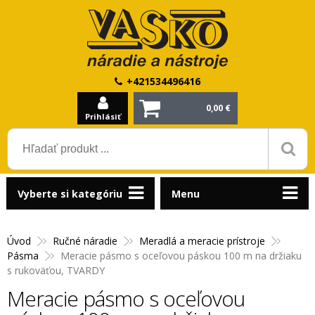
+421534496416
0,00 €
Prihlásiť
Vyberte si kategóriu
Menu
Úvod
Ručné náradie
Meradlá a meracie prístroje
Pásma
Meracie pásmo s oceľovou páskou 100 m na držiaku
s rukoväťou, TVARDY
Meracie pásmo s oceľovou