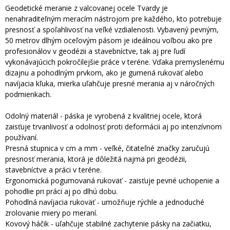
Geodetické meranie z valcovanej ocele Tvardy je
nenahraditeľným meracím nástrojom pre každého, kto potrebuje
presnosť a spoľahlivosť na veľké vzdialenosti. Vybavený pevným,
50 metrov dlhým oceľovým pásom je ideálnou voľbou ako pre
profesionálov v geodézii a stavebníctve, tak aj pre ľudí
vykonávajúcich pokročilejšie práce v teréne. Vďaka premyslenému
dizajnu a pohodlným prvkom, ako je gumená rukoväť alebo
navíjacia kľuka, mierka uľahčuje presné merania aj v náročných
podmienkach.
Odolný materiál - páska je vyrobená z kvalitnej ocele, ktorá
zaisťuje trvanlivosť a odolnosť proti deformácii aj po intenzívnom
používaní.
Presná stupnica v cm a mm - veľké, čitateľné značky zaručujú
presnosť merania, ktorá je dôležitá najmä pri geodézii,
stavebníctve a práci v teréne.
Ergonomická pogumovaná rukoväť - zaisťuje pevné uchopenie a
pohodlie pri práci aj po dlhú dobu.
Pohodlná navíjacia rukoväť - umožňuje rýchle a jednoduché
zrolovanie miery po meraní.
Kovový háčik - uľahčuje stabilné zachytenie pásky na začiatku,