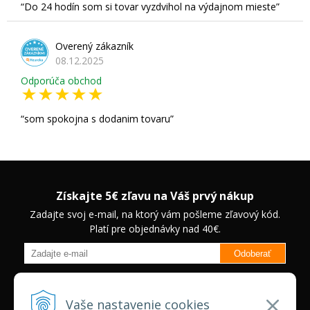
Do 24 hodín som si tovar vyzdvihol na výdajnom mieste
Overený zákazník
08.12.2025
Odporúča obchod
som spokojna s dodanim tovaru
Získajte 5€ zľavu na Váš prvý nákup
Zadajte svoj e-mail, na ktorý vám pošleme zľavový kód.
Platí pre objednávky nad 40€.
Odoberať
Budete informovaný o novinkách na našom eshope a jedinečných
zľavách na vybrané produkty.
Neplatí pre Veľkoobchodných
Vaše nastavenie cookies