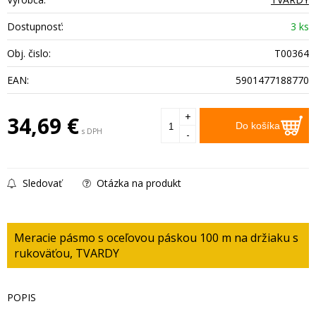
Dostupnosť:
3 ks
Obj. čislo:
T00364
EAN:
5901477188770
+
34,69
€
Do košíka
s DPH
-
Sledovať
Otázka na produkt
Meracie pásmo s oceľovou páskou 100 m na držiaku s
rukoväťou, TVARDY
POPIS