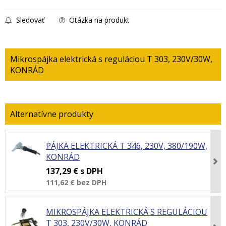
Sledovať
Otázka na produkt
Mikrospájka elektrická s reguláciou T 303, 230V/30W,
KONRÁD
PÁJKA ELEKTRICKÁ T 346, 230V, 380/190W,
KONRÁD
137,29 €
s DPH
111,62 €
bez DPH
MIKROSPÁJKA ELEKTRICKÁ S REGULÁCIOU
T 303, 230V/30W, KONRÁD