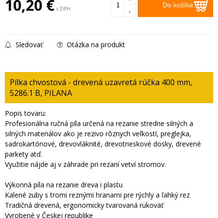
10,20
€
Do košíka
s DPH
-
Sledovať
Otázka na produkt
Pílka chvostová - drevená uzavretá rúčka 400 mm,
5286.1 B, PILANA
Popis tovaru:
Profesionálna ručná píla určená na rezanie stredne silných a
silných materiálov ako je rezivo rôznych veľkostí, preglejka,
sadrokartónové, drevovláknité, drevotrieskové dosky, drevené
parkety atď.
Využitie nájde aj v záhrade pri rezaní vetví stromov.
Výkonná píla na rezanie dreva i plastu
Kalené zuby s tromi reznými hranami pre rýchly a ľahký rez
Tradičná drevená, ergonomicky tvarovaná rukoväť
Vyrobené v Českej republike