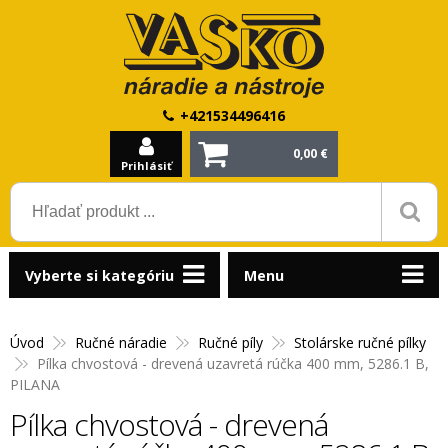
+421534496416
0,00 €
Prihlásiť
Vyberte si kategóriu
Menu
Úvod
Ručné náradie
Ručné píly
Stolárske ručné pílky
Pílka chvostová - drevená uzavretá rúčka 400 mm, 5286.1 B,
PILANA
Pílka chvostová - drevená