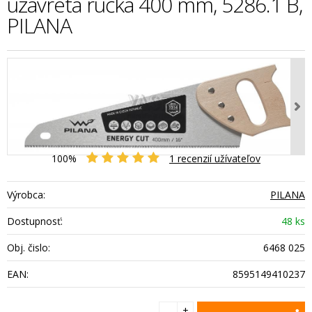
uzavretá rúčka 400 mm, 5286.1 B,
PILANA
100%
1
recenzií užívateľov
Výrobca:
PILANA
Dostupnosť:
48 ks
Obj. čislo:
6468 025
EAN:
8595149410237
+