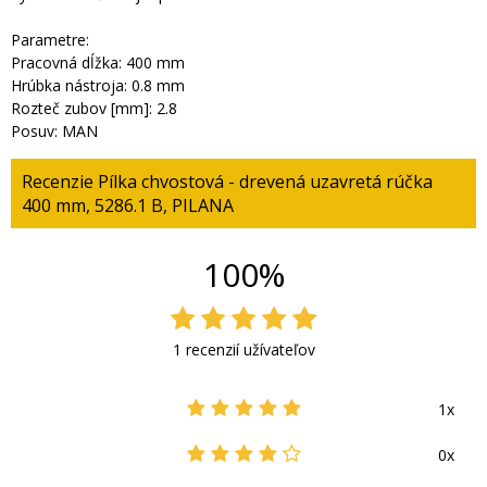
Parametre:
Pracovná dĺžka: 400 mm
Hrúbka nástroja: 0.8 mm
Rozteč zubov [mm]: 2.8
Posuv: MAN
Recenzie Pílka chvostová - drevená uzavretá rúčka
400 mm, 5286.1 B, PILANA
100%
1 recenzií užívateľov
1x
0x