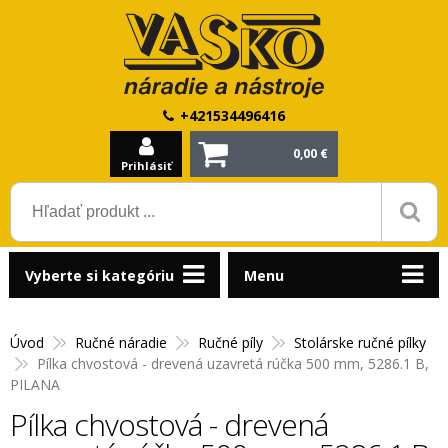
+421534496416
0,00 €
Prihlásiť
Vyberte si kategóriu
Menu
Úvod
Ručné náradie
Ručné píly
Stolárske ručné pílky
Pílka chvostová - drevená uzavretá rúčka 500 mm, 5286.1 B,
PILANA
Pílka chvostová - drevená