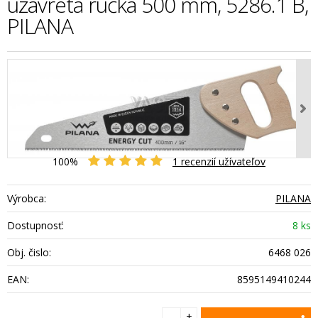
uzavretá rúčka 500 mm, 5286.1 B,
PILANA
100%
1
recenzií užívateľov
Výrobca:
PILANA
Dostupnosť:
8 ks
Obj. čislo:
6468 026
EAN:
8595149410244
+