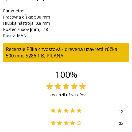
Parametre:
Pracovná dĺžka: 500 mm
Hrúbka nástroja: 0.8 mm
Rozteč zubov [mm]: 2.8
Posuv: MAN
Recenzie Pílka chvostová - drevená uzavretá rúčka
500 mm, 5286.1 B, PILANA
100%
1 recenzií užívateľov
1x
0x