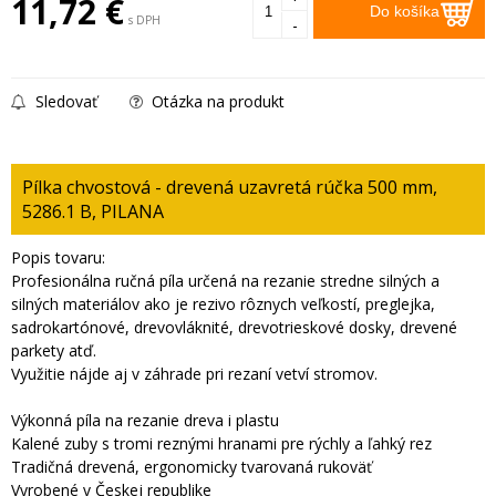
11,72
€
Do košíka
s DPH
-
Sledovať
Otázka na produkt
Pílka chvostová - drevená uzavretá rúčka 500 mm,
5286.1 B, PILANA
Popis tovaru:
Profesionálna ručná píla určená na rezanie stredne silných a
silných materiálov ako je rezivo rôznych veľkostí, preglejka,
sadrokartónové, drevovláknité, drevotrieskové dosky, drevené
parkety atď.
Využitie nájde aj v záhrade pri rezaní vetví stromov.
Výkonná píla na rezanie dreva i plastu
Kalené zuby s tromi reznými hranami pre rýchly a ľahký rez
Tradičná drevená, ergonomicky tvarovaná rukoväť
Vyrobené v Českej republike