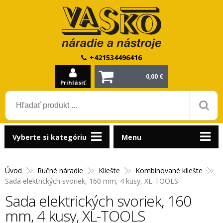
+421534496416
0,00 €
Prihlásiť
Vyberte si kategóriu
Menu
Úvod
Ručné náradie
Kliešte
Kombinované kliešte
Sada elektrických svoriek, 160 mm, 4 kusy, XL-TOOLS
Sada elektrických svoriek, 160
mm, 4 kusy, XL-TOOLS