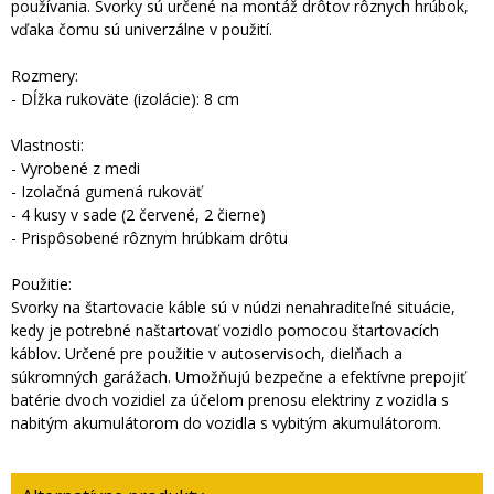
používania. Svorky sú určené na montáž drôtov rôznych hrúbok,
vďaka čomu sú univerzálne v použití.
Rozmery:
- Dĺžka rukoväte (izolácie): 8 cm
Vlastnosti:
- Vyrobené z medi
- Izolačná gumená rukoväť
- 4 kusy v sade (2 červené, 2 čierne)
- Prispôsobené rôznym hrúbkam drôtu
Použitie:
Svorky na štartovacie káble sú v núdzi nenahraditeľné situácie,
kedy je potrebné naštartovať vozidlo pomocou štartovacích
káblov. Určené pre použitie v autoservisoch, dielňach a
súkromných garážach. Umožňujú bezpečne a efektívne prepojiť
batérie dvoch vozidiel za účelom prenosu elektriny z vozidla s
nabitým akumulátorom do vozidla s vybitým akumulátorom.