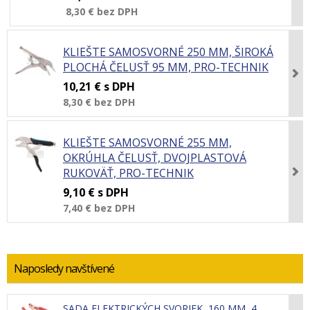
8,30 €
bez DPH
KLIEŠTE SAMOSVORNÉ 250 MM, ŠIROKÁ
PLOCHÁ ČELUSŤ 95 MM, PRO-TECHNIK
10,21 €
s DPH
8,30 €
bez DPH
KLIEŠTE SAMOSVORNÉ 255 MM,
OKRÚHLA ČELUSŤ, DVOJPLASTOVÁ
RUKOVÄŤ, PRO-TECHNIK
9,10 €
s DPH
7,40 €
bez DPH
Naposledy navštívené
SADA ELEKTRICKÝCH SVORIEK, 160 MM, 4