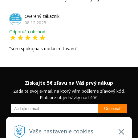
Overený zákazník
08.12.2025
Odporúča obchod
som spokojna s dodanim tovaru
Získajte 5€ zľavu na Váš prvý nákup
Zadajte svoj e-mail, na ktorý vám pošleme zľavový kód.
Platí pre objednávky nad 40€.
Odoberať
Budete informovaný o novinkách na našom eshope a jedinečných
zľavách na vybrané produkty.
Neplatí pre Veľkoobchodných
Vaše nastavenie cookies
zákazníkov.