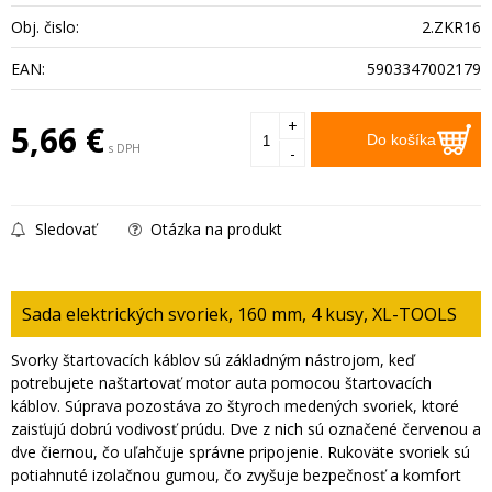
Obj. čislo:
2.ZKR16
EAN:
5903347002179
+
5,66
€
Do košíka
s DPH
-
Sledovať
Otázka na produkt
Sada elektrických svoriek, 160 mm, 4 kusy, XL-TOOLS
Svorky štartovacích káblov sú základným nástrojom, keď
potrebujete naštartovať motor auta pomocou štartovacích
káblov. Súprava pozostáva zo štyroch medených svoriek, ktoré
zaisťujú dobrú vodivosť prúdu. Dve z nich sú označené červenou a
dve čiernou, čo uľahčuje správne pripojenie. Rukoväte svoriek sú
potiahnuté izolačnou gumou, čo zvyšuje bezpečnosť a komfort