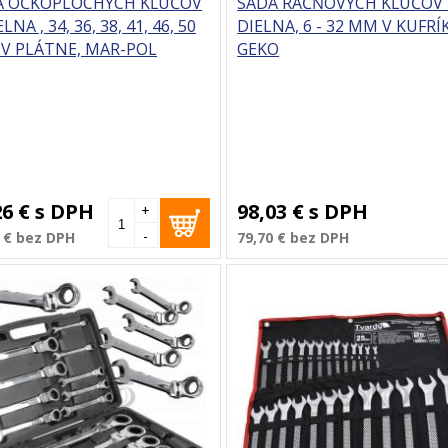
A OČKOPLOCHÝCH KĽÚČOV
SADA RAČŇOVÝCH KĽÚČOV 
LNA , 34, 36, 38, 41, 46, 50
DIELNA, 6 - 32 MM V KUFRÍ
 V PLÁTNE, MAR-POL
GEKO
26 €
s DPH
98,03 €
s DPH
+
-
 €
bez DPH
79,70 €
bez DPH