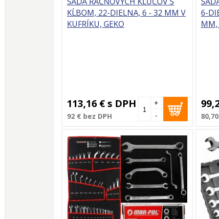
SADA RAČŇOVÝCH KĽÚČOV S
SAD
KĹBOM, 22-DIELNA, 6 - 32 MM V
6-DIE
KUFRÍKU, GEKO
MM,
113,16 €
s DPH
99,
+
-
92 €
bez DPH
80,70