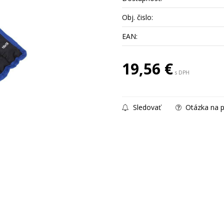
Obj. čislo:
EAN:
19,56
€
s DPH
Sledovať
Otázka na p