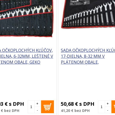
A OČKOPLOCHÝCH KĽÚČOV,
SADA OČKOPLOCHÝCH KĽÚ
IELNA, 6-32MM, LEŠTENÉ V
17-DIELNA, 8-32 MM V
TENOM OBALE, GEKO
PLÁTENOM OBALE,
SATINOVANÉ, TVARDY
03 €
s DPH
50,68 €
s DPH
+
+
-
-
 €
bez DPH
41,20 €
bez DPH