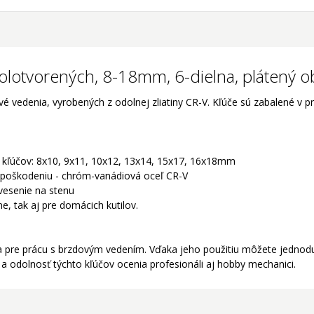
olotvorených, 8-18mm, 6-dielna, plátený 
 vedenia, vyrobených z odolnej zliatiny CR-V. Kľúče sú zabalené v p
i kľúčov: 8x10, 9x11, 10x12, 13x14, 15x17, 16x18mm
 poškodeniu - chróm-vanádiová oceľ CR-V
vesenie na stenu
e, tak aj pre domácich kutilov.
a pre prácu s brzdovým vedením. Vďaka jeho použitiu môžete jednod
a odolnosť týchto kľúčov ocenia profesionáli aj hobby mechanici.