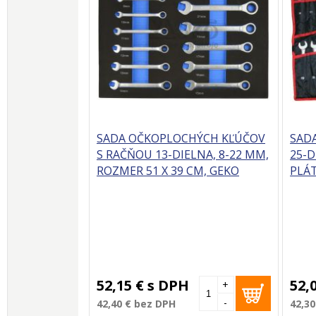
SADA OČKOPLOCHÝCH KĽÚČOV
SAD
S RAČŇOU 13-DIELNA, 8-22 MM,
25-D
ROZMER 51 X 39 CM, GEKO
PLÁ
52,15 €
s DPH
52,
+
-
42,40 €
bez DPH
42,30