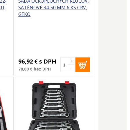
22-
SADA OČKOPLOCHÝCH KĽÚČOV,
KU,
SATÉNOVÉ 34-50 MM 6 KS CRV,
GEKO
96,92 €
s DPH
+
-
78,80 €
bez DPH