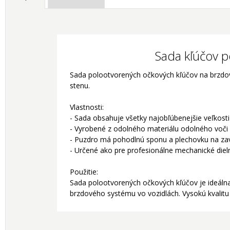
Sada kľúčov p
Sada polootvorených očkových kľúčov na brzdové
stenu.
Vlastnosti:
- Sada obsahuje všetky najobľúbenejšie veľkost
- Vyrobené z odolného materiálu odolného voči
- Puzdro má pohodlnú sponu a plechovku na za
- Určené ako pre profesionálne mechanické dieln
Použitie:
Sada polootvorených očkových kľúčov je ideáln
brzdového systému vo vozidlách. Vysokú kvalitu 