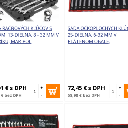
A RAČŇOVÝCH KĽÚČOV S
SADA OČKOPLOCHÝCH KĽÚ
M, 13-DIELNA, 8 - 32 MM V
25-DIELNA, 6-32 MM V
ÍKU, MAR-POL
PLÁTENOM OBALE,
SATINOVANÉ, TVARDY
01 €
s DPH
72,45 €
s DPH
+
+
-
-
 €
bez DPH
58,90 €
bez DPH