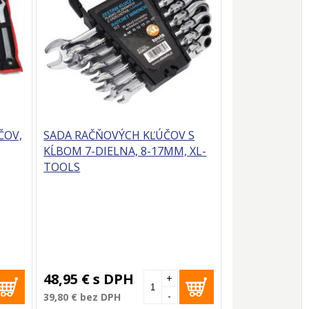
ČOV,
SADA RAČŇOVÝCH KĽÚČOV S
KĹBOM 7-DIELNA, 8-17MM, XL-
TOOLS
48,95 €
s DPH
+
-
39,80 €
bez DPH