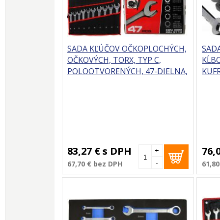
SADA KĽÚČOV OČKOPLOCHÝCH,
SAD
OČKOVÝCH, TORX, TYP C,
KĹBO
POLOOTVORENÝCH, 47-DIELNA,
KUFR
MAR-POL
83,27 €
s DPH
76,
+
-
67,70 €
bez DPH
61,80