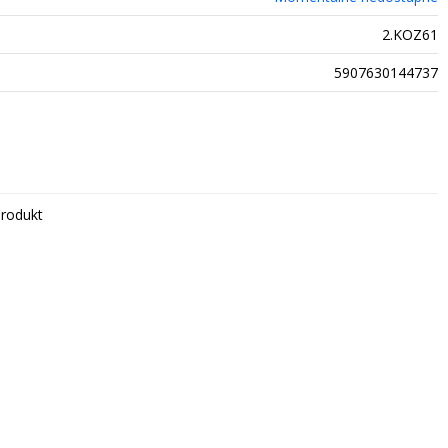
2.KOZ61
5907630144737
rodukt