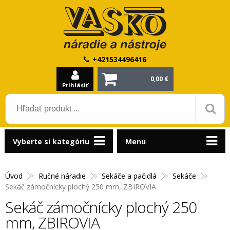
+421534496416
0,00 €
Prihlásiť
Vyberte si kategóriu
Menu
Úvod
Ručné náradie
Sekáče a pačidlá
Sekáče
Sekáč zámočnícky plochý 250 mm, ZBIROVIA
Sekáč zámočnícky plochý 250
mm, ZBIROVIA