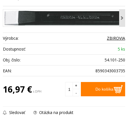
Výrobca:
ZBIROVIA
Dostupnosť:
5 ks
Obj. čislo:
54.101-250
EAN:
8590343003735
+
16,97
€
Do košíka
s DPH
-
Sledovať
Otázka na produkt