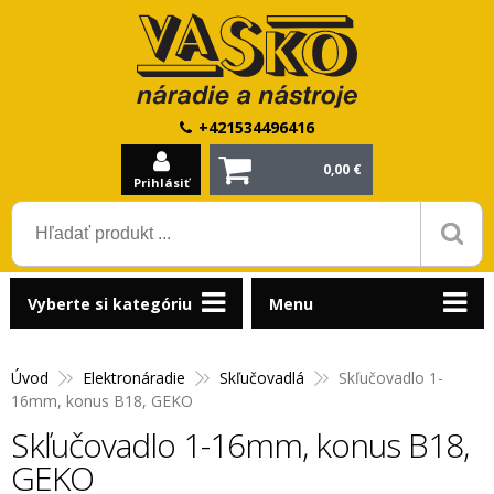
+421534496416
0,00 €
Prihlásiť
Vyberte si kategóriu
Menu
Úvod
Elektronáradie
Skľučovadlá
Skľučovadlo 1-
16mm, konus B18, GEKO
Skľučovadlo 1-16mm, konus B18,
GEKO