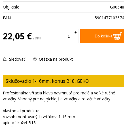
Obj. čislo:
G00548
EAN:
5901477103674
+
22,05
€
Do košíka
s DPH
-
Sledovať
Otázka na produkt
Skľučovadlo 1-16mm, konus B18, GEKO
Profesionálna vŕtacia hlava navrhnutá pre malé a veľké ručné
vŕtačky. Vhodný pre najrýchlejšie vŕtačky a rotačné vŕtačky.
Vlastnosti produktu:
rozsah montovaných vrtákov: 1-16 mm
upínací: kužeľ B18