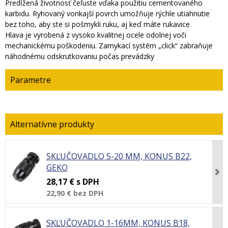
Predĺžená životnosť čeľuste vďaka použitiu cementovaného
karbidu. Ryhovaný vonkajší povrch umožňuje rýchle utiahnutie
bez toho, aby ste si pošmykli ruku, aj keď máte rukavice
Hlava je vyrobená z vysoko kvalitnej ocele odolnej voči
mechanickému poškodeniu. Zamykací systém „click“ zabraňuje
náhodnému odskrutkovaniu počas prevádzky
Parametre
SKĽUČOVADLO 5-20 MM, KONUS B22,
GEKO
28,17 €
s DPH
22,90 €
bez DPH
SKĽUČOVADLO 1-16MM, KONUS B18,