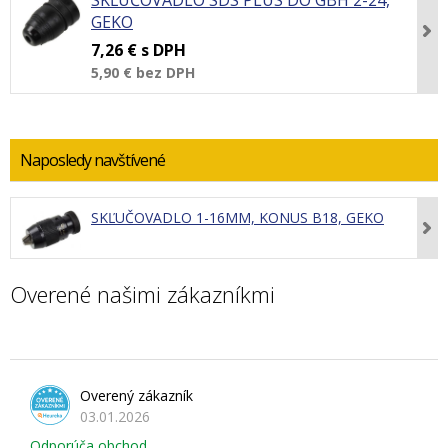
SKĽUČOVADLO SDS PLUS DO GBH 2-24,
GEKO
7,26 €
s DPH
5,90 €
bez DPH
Naposledy navštívené
SKĽUČOVADLO 1-16MM, KONUS B18, GEKO
Overené našimi zákazníkmi
Overený zákazník
03.01.2026
Odporúča obchod