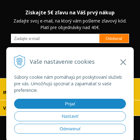
Získajte 5€ zľavu na Váš prvý nákup
Zadajte svoj e-mail, na ktorý vám pošleme zľavový kód.
Platí pre objednávky nad 40€.
Odoberať
Budete informovaný o novinkách na našom eshope a jedinečných
zľavách na vybrané produkty.
Neplatí pre Veľkoobchodných
Vaše nastavenie cookies
zákazníkov.
Súbory cookie nám pomáhajú pri poskytovaní služieb
pre vás. Umožňujú spoznať a zapamätať si vaše
preferencie.
INFOLINKA
Prijať
VŠETKO O NÁKUPE
Nastaviť
© 2026 Vaskonaradie.sk •
tvorba eshopu cez UNIobchod
,
Odmietnuť
webhosting
spoločnosti
WEBYGROUP