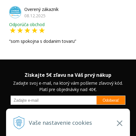
Overený zákazník
08.12.2025
Odporúča obchod
som spokojna s dodanim tovaru
Získajte 5€ zľavu na Váš prvý nákup
Zadajte svoj e-mail, na ktorý vám pošleme zľavový kód.
Platí pre objednávky nad 40€.
Odoberať
Budete informovaný o novinkách na našom eshope a jedinečných
zľavách na vybrané produkty.
Neplatí pre Veľkoobchodných
Vaše nastavenie cookies
zákazníkov.