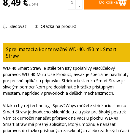
8,49
€
Do košíka
s DPH
-
Sledovať
Otázka na produkt
Sprej mazací a konzervačný WD-40, 450 ml, Smart
Straw
WD-40 Smart Straw je stále ten istý spoľahlivý viacúčelový
prípravok WD-40 Multi-Use Product, avšak je špeciálne navrhnutý
pre presnú aplikáciu prípravku. Striekacia slamka Smart Straw je
skvelým pomocníkom pre dosiahnutie k ťažko prístupným
miestam, napríklad v prevodoch a ďalších mechanizmoch.
Vďaka chytrej technológii Spray2Ways môžete striekaciu slamku
Smart Straw jednoducho sklopiť dolu a tryska pre široký postrek
Vám tak umožní nanášať prípravok na väčšiu plochu. WD-40
Smart Straw má presný aplikátor, ktorý umožňuje nanášať
prípravok do ťažko prístupných zaseknutých alebo zadretých častí