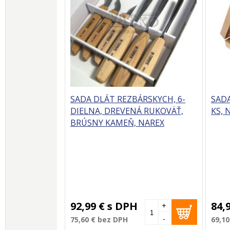
SADA DLÁT REZBÁRSKYCH, 6-
SADA
DIELNA, DREVENÁ RUKOVÄŤ,
KS, 
BRÚSNY KAMEŇ, NAREX
92,99 €
s DPH
84,
+
-
75,60 €
bez DPH
69,10