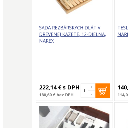
SADA REZBÁRSKYCH DLÁT V
TESL
DREVENEJ KAZETE, 12-DIELNA,
NAR
NAREX
222,14 €
s DPH
140
+
-
180,60 €
bez DPH
114,0