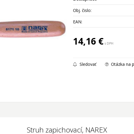
Obj. čislo:
EAN:
14,16
€
s DPH
Sledovať
Otázka na p
Struh zapichovací, NAREX