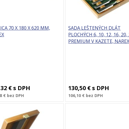
ICA 70 X 180 X 620 MM,
SADA LEŠTENÝCH DLÁT
EX
PLOCHÝCH 6, 10, 12, 16, 20,
PREMIUM V KAZETE, NARE
,32 €
s DPH
130,50 €
s DPH
8 €
bez DPH
106,10 €
bez DPH