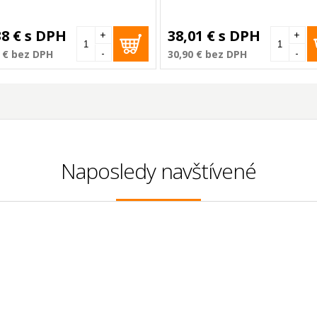
38 €
s DPH
38,01 €
s DPH
+
+
-
-
 €
bez DPH
30,90 €
bez DPH
Naposledy navštívené