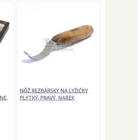
NÔŽ REZBÁRSKY NA LYŽIČKY
NE,
PLYTKÝ, PRAVÝ, NAREX