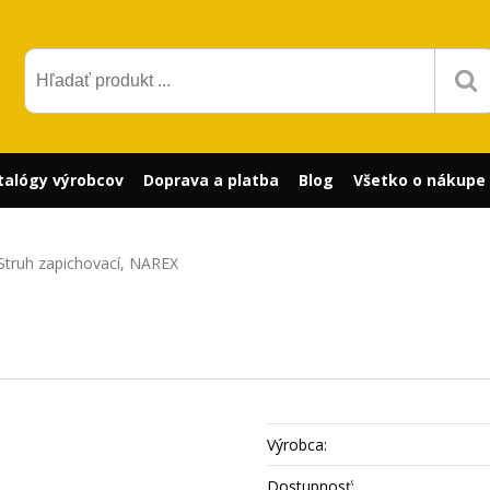
talógy výrobcov
Doprava a platba
Blog
Všetko o nákupe
Struh zapichovací, NAREX
Výrobca:
Dostupnosť: