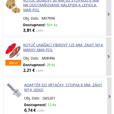
KOTÚČ GUMOVÝ 90 MM SO STOPKOU 6 MM
NA ODSTRAŇOVANIE NÁLEPIEK A LEPIDLA,
MAR-POL
Obj. čislo:
M07996
Dostupnosť:
50+ ks
3,81 €
s DPH
KOTÚČ UNÁŠACÍ FÍBROVÝ 125 MM, ZÁVIT M14,
MÄKKY MAR-POL
Obj. čislo:
M08496
Akcia
Dostupnosť:
29 ks
2,21 €
s DPH
ADAPTÉR DO VŔTAČKY, STOPKA 8 MM, ZÁVIT
M14, GEKO
Obj. čislo:
G65201
Dostupnosť:
12 ks
0,74 €
s DPH