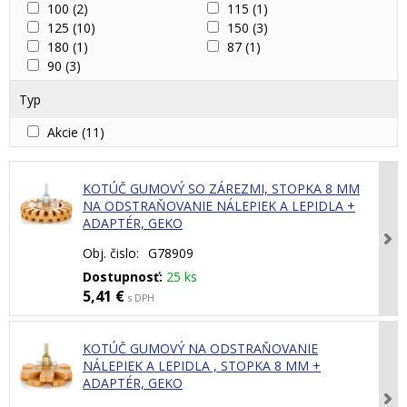
100
(2)
115
(1)
125
(10)
150
(3)
180
(1)
87
(1)
90
(3)
Typ
Akcie
(11)
KOTÚČ GUMOVÝ SO ZÁREZMI, STOPKA 8 MM
NA ODSTRAŇOVANIE NÁLEPIEK A LEPIDLA +
ADAPTÉR, GEKO
Obj. čislo:
G78909
Dostupnosť:
25 ks
5,41 €
s DPH
KOTÚČ GUMOVÝ NA ODSTRAŇOVANIE
NÁLEPIEK A LEPIDLA , STOPKA 8 MM +
ADAPTÉR, GEKO