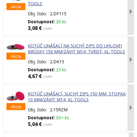
TOOLS
Akcia
Obj. čislo:
2.DF115
Dostupnosť:
20 ks
3,08 €
s DPH
KOTÚČ UNÁŠACÍ NA SUCHÝ ZIPS DO UHLOVEJ
BRÚSKY 150 MM/ZÁVIT M14, TVRDÝ, XL-TOOLS
Akcia
Obj. čislo:
2.DK15
Dostupnosť:
23 ks
4,67 €
s DPH
KOTÚČ UNÁŠACÍ, SUCHÝ ZIPS 150 MM, STOPKA
10 MM/ZÁVIT M14, XL-TOOLS
Akcia
Obj. čislo:
2.15RZM
Dostupnosť:
50+ ks
5,04 €
s DPH