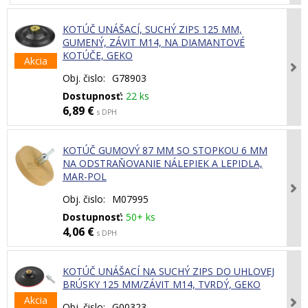
KOTÚČ UNÁŠACÍ, SUCHÝ ZIPS 125 MM,
GUMENÝ, ZÁVIT M14, NA DIAMANTOVÉ
KOTÚČE, GEKO
Akcia
Obj. čislo:
G78903
Dostupnosť:
22 ks
6,89 €
s DPH
KOTÚČ GUMOVÝ 87 MM SO STOPKOU 6 MM
NA ODSTRAŇOVANIE NÁLEPIEK A LEPIDLA,
MAR-POL
Obj. čislo:
M07995
Dostupnosť:
50+ ks
4,06 €
s DPH
KOTÚČ UNÁŠACÍ NA SUCHÝ ZIPS DO UHLOVEJ
BRÚSKY 125 MM/ZÁVIT M14, TVRDÝ, GEKO
Akcia
Obj. čislo:
G00323