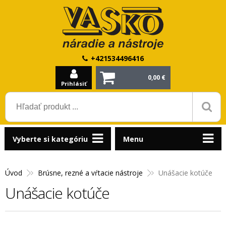
+421534496416
0,00 €
Prihlásiť
Vyberte si kategóriu
Menu
Úvod
Brúsne, rezné a vŕtacie nástroje
Unášacie kotúče
Unášacie kotúče