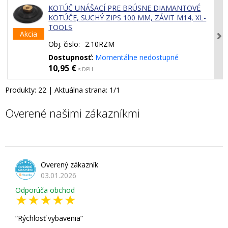
KOTÚČ UNÁŠACÍ PRE BRÚSNE DIAMANTOVÉ
KOTÚČE, SUCHÝ ZIPS 100 MM, ZÁVIT M14, XL-
TOOLS
Akcia
Obj. čislo:
2.10RZM
Dostupnosť:
Momentálne nedostupné
10,95 €
s DPH
Produkty:
22
| Aktuálna strana:
1
/
1
Overené našimi zákazníkmi
Overený zákazník
03.01.2026
Odporúča obchod
Rýchlosť vybavenia