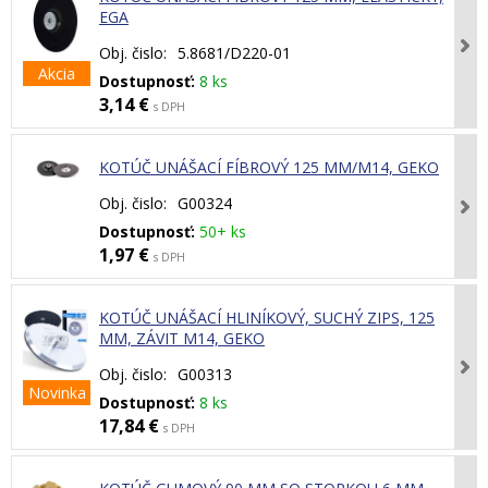
EGA
Obj. čislo:
5.8681/D220-01
Akcia
Dostupnosť:
8 ks
3,14 €
s DPH
KOTÚČ UNÁŠACÍ FÍBROVÝ 125 MM/M14, GEKO
Obj. čislo:
G00324
Dostupnosť:
50+ ks
1,97 €
s DPH
KOTÚČ UNÁŠACÍ HLINÍKOVÝ, SUCHÝ ZIPS, 125
MM, ZÁVIT M14, GEKO
Obj. čislo:
G00313
Novinka
Dostupnosť:
8 ks
17,84 €
s DPH