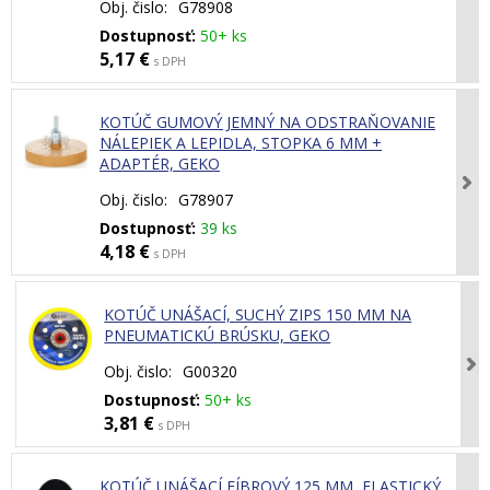
Obj. čislo:
G78908
Dostupnosť:
50+ ks
5,17 €
s DPH
KOTÚČ GUMOVÝ JEMNÝ NA ODSTRAŇOVANIE
NÁLEPIEK A LEPIDLA, STOPKA 6 MM +
ADAPTÉR, GEKO
Obj. čislo:
G78907
Dostupnosť:
39 ks
4,18 €
s DPH
KOTÚČ UNÁŠACÍ, SUCHÝ ZIPS 150 MM NA
PNEUMATICKÚ BRÚSKU, GEKO
Obj. čislo:
G00320
Dostupnosť:
50+ ks
3,81 €
s DPH
KOTÚČ UNÁŠACÍ FÍBROVÝ 125 MM, ELASTICKÝ,