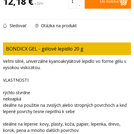
12,18
€
Do košíka
s DPH
-
Sledovať
Otázka na produkt
BONDICX GEL - gélové lepidlo 20 g
Veľmi silné, univerzálne kyanoakrylátové lepidlo vo forme gélu s
vysokou viskozitou.
VLASTNOSTI:
rýchlo stvrdne
nekvapká
ideálne na použitie na zvislých alebo stropných povrchoch a keď
lepené povrchy tesne nepriľnú k sebe
ideálne na lepenie: kovy, plasty, koža, papier, lepenka, drevo,
korok, pena a mnoho ďalších povrchov