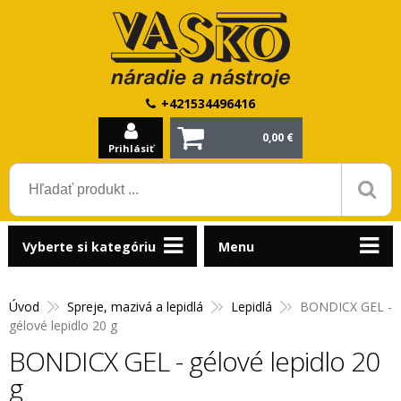
+421534496416
0,00 €
Prihlásiť
Vyberte si kategóriu
Menu
Úvod
Spreje, mazivá a lepidlá
Lepidlá
BONDICX GEL -
gélové lepidlo 20 g
BONDICX GEL - gélové lepidlo 20
g