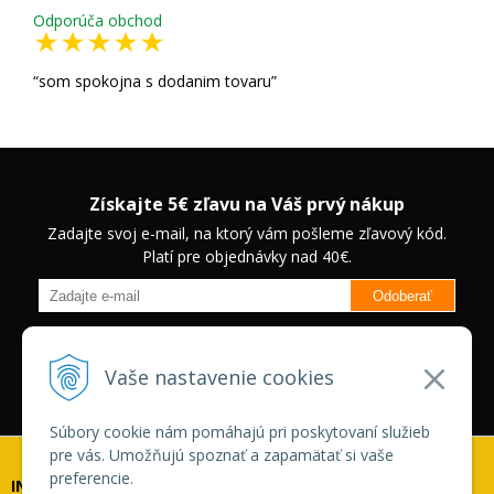
Odporúča obchod
som spokojna s dodanim tovaru
Získajte 5€ zľavu na Váš prvý nákup
Zadajte svoj e-mail, na ktorý vám pošleme zľavový kód.
Platí pre objednávky nad 40€.
Odoberať
Budete informovaný o novinkách na našom eshope a jedinečných
zľavách na vybrané produkty.
Neplatí pre Veľkoobchodných
Vaše nastavenie cookies
zákazníkov.
Súbory cookie nám pomáhajú pri poskytovaní služieb
pre vás. Umožňujú spoznať a zapamätať si vaše
preferencie.
INFOLINKA