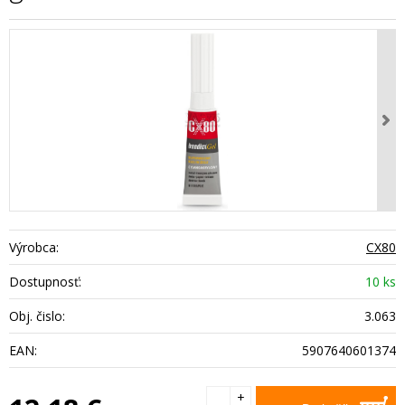
Výrobca:
CX80
Dostupnosť:
10 ks
Obj. čislo:
3.063
EAN:
5907640601374
+