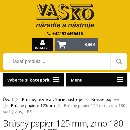
+421534496416
0,00 €
Prihlásiť
Vyberte si kategóriu
Menu
Úvod
Brúsne, rezné a vŕtacie nástroje
Brúsne papiere
Brúsne papiere 125mm
Brúsny papier 125 mm, zrno 180
suchý zips, LPE
Brúsny papier 125 mm, zrno 180