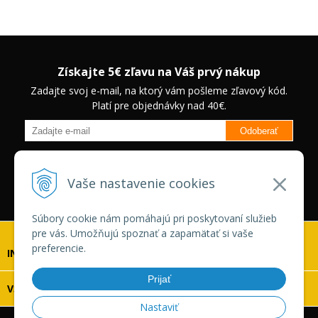
Získajte 5€ zľavu na Váš prvý nákup
Zadajte svoj e-mail, na ktorý vám pošleme zľavový kód.
Platí pre objednávky nad 40€.
Odoberať
Budete informovaný o novinkách na našom eshope a jedinečných
zľavách na vybrané produkty.
Neplatí pre Veľkoobchodných
Vaše nastavenie cookies
zákazníkov.
Súbory cookie nám pomáhajú pri poskytovaní služieb
pre vás. Umožňujú spoznať a zapamätať si vaše
preferencie.
INFOLINKA
Prijať
VŠETKO O NÁKUPE
Nastaviť