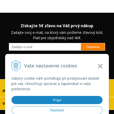
Získajte 5€ zľavu na Váš prvý nákup
Zadajte svoj e-mail, na ktorý vám pošleme zľavový kód.
Platí pre objednávky nad 40€.
Odoberať
Budete informovaný o novinkách na našom eshope a jedinečných
zľavách na vybrané produkty.
Neplatí pre Veľkoobchodných
Vaše nastavenie cookies
zákazníkov.
Súbory cookie nám pomáhajú pri poskytovaní služieb
pre vás. Umožňujú spoznať a zapamätať si vaše
preferencie.
INFOLINKA
Prijať
VŠETKO O NÁKUPE
Nastaviť