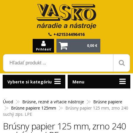
+421534496416
0,00 €
Prihlásiť
Vyberte si kategóriu
Menu
Úvod
Brúsne, rezné a vŕtacie nástroje
Brúsne papiere
Brúsne papiere 125mm
Brúsny papier 125 mm, zrno 240
suchý zips. LPE
Brúsny papier 125 mm, zrno 240