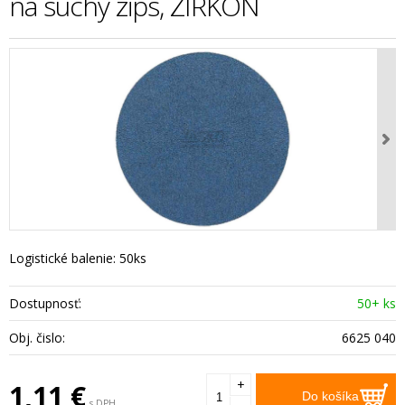
na suchý zips, ZIRKÓN
Logistické balenie: 50ks
Dostupnosť:
50+ ks
Obj. čislo:
6625 040
+
1,11
€
Do košíka
s DPH