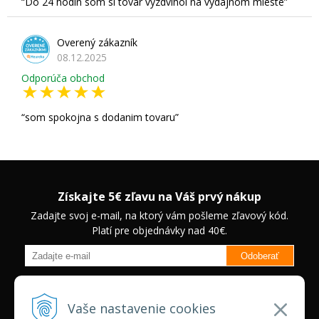
Do 24 hodín som si tovar vyzdvihol na výdajnom mieste
Overený zákazník
08.12.2025
Odporúča obchod
som spokojna s dodanim tovaru
Získajte 5€ zľavu na Váš prvý nákup
Zadajte svoj e-mail, na ktorý vám pošleme zľavový kód.
Platí pre objednávky nad 40€.
Odoberať
Budete informovaný o novinkách na našom eshope a jedinečných
zľavách na vybrané produkty.
Neplatí pre Veľkoobchodných
Vaše nastavenie cookies
zákazníkov.