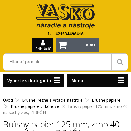
+421534496416
0,00 €
Prihlásiť
Vyberte si kategóriu
Menu
Úvod
Brúsne, rezné a vŕtacie nástroje
Brúsne papiere
Brúsne papiere zirkónové
Brúsny papier 125 mm, zrno 40
na suchý zips, ZIRKÓN
Brúsny papier 125 mm, zrno 40