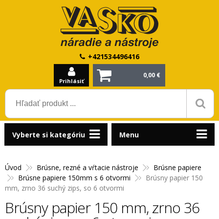
+421534496416
0,00 €
Prihlásiť
Vyberte si kategóriu
Menu
Úvod
Brúsne, rezné a vŕtacie nástroje
Brúsne papiere
Brúsne papiere 150mm s 6 otvormi
Brúsny papier 150
mm, zrno 36 suchý zips, so 6 otvormi
Brúsny papier 150 mm, zrno 36