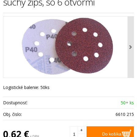
suchý zips, so 6 otvormi
Logistické balenie: 50ks
Dostupnosť:
50+ ks
Obj. čislo:
6610 215
+
0,62
€
Do košíka
s DPH