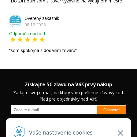
Do 24 hodín som si tovar vyzdvihol na výdajnom mieste
Overený zákazník
08.12.2025
Odporúča obchod
som spokojna s dodanim tovaru
Získajte 5€ zľavu na Váš prvý nákup
Zadajte svoj e-mail, na ktorý vám pošleme zľavový kód.
Platí pre objednávky nad 40€.
Odoberať
Budete informovaný o novinkách na našom eshope a jedinečných
zľavách na vybrané produkty.
Neplatí pre Veľkoobchodných
Vaše nastavenie cookies
zákazníkov.