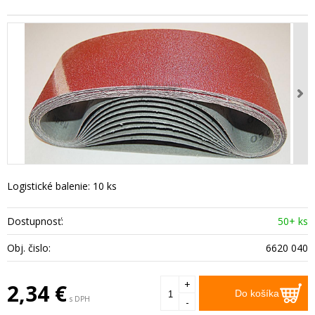
Logistické balenie: 10 ks
Dostupnosť:
50+ ks
Obj. čislo:
6620 040
+
2,34
€
Do košíka
s DPH
-