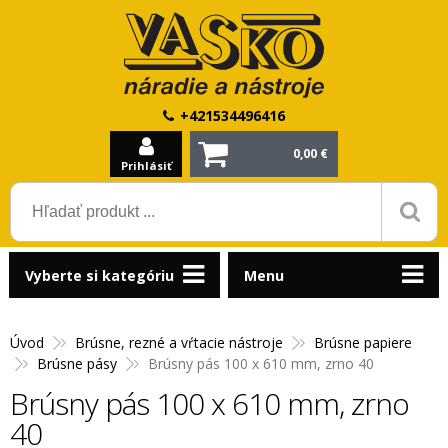
+421534496416
0,00 €
Prihlásiť
Vyberte si kategóriu
Menu
Úvod
Brúsne, rezné a vŕtacie nástroje
Brúsne papiere
Brúsne pásy
Brúsny pás 100 x 610 mm, zrno 40
Brúsny pás 100 x 610 mm, zrno
40