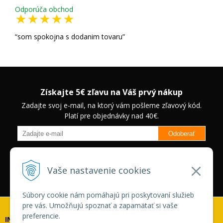
Odporúča obchod
som spokojna s dodanim tovaru
Získajte 5€ zľavu na Váš prvý nákup
Zadajte svoj e-mail, na ktorý vám pošleme zľavový kód.
Platí pre objednávky nad 40€.
Odoberať
Budete informovaný o novinkách na našom eshope a jedinečných
zľavách na vybrané produkty.
Neplatí pre Veľkoobchodných
Vaše nastavenie cookies
zákazníkov.
Súbory cookie nám pomáhajú pri poskytovaní služieb
pre vás. Umožňujú spoznať a zapamätať si vaše
preferencie.
INFOLINKA