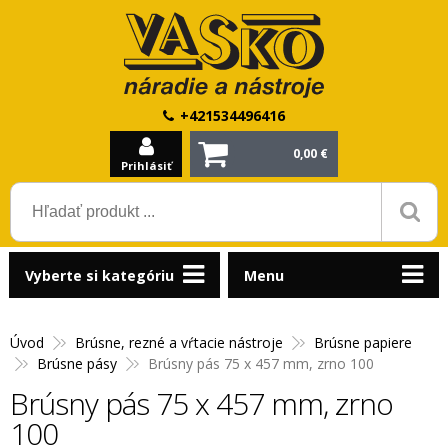
+421534496416
0,00 €
Prihlásiť
Vyberte si kategóriu
Menu
Úvod
Brúsne, rezné a vŕtacie nástroje
Brúsne papiere
Brúsne pásy
Brúsny pás 75 x 457 mm, zrno 100
Brúsny pás 75 x 457 mm, zrno
100