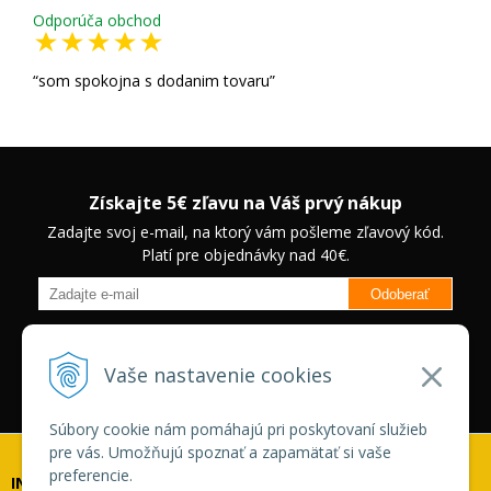
Odporúča obchod
som spokojna s dodanim tovaru
Získajte 5€ zľavu na Váš prvý nákup
Zadajte svoj e-mail, na ktorý vám pošleme zľavový kód.
Platí pre objednávky nad 40€.
Odoberať
Budete informovaný o novinkách na našom eshope a jedinečných
zľavách na vybrané produkty.
Neplatí pre Veľkoobchodných
Vaše nastavenie cookies
zákazníkov.
Súbory cookie nám pomáhajú pri poskytovaní služieb
pre vás. Umožňujú spoznať a zapamätať si vaše
preferencie.
INFOLINKA