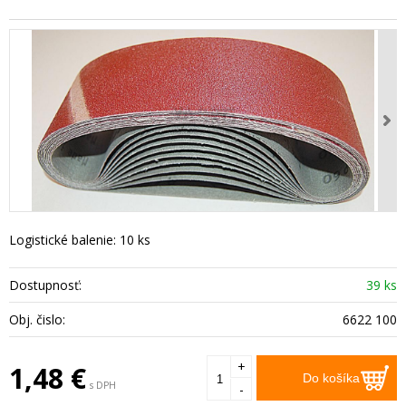
Logistické balenie: 10 ks
Dostupnosť:
39 ks
Obj. čislo:
6622 100
+
1,48
€
Do košíka
s DPH
-