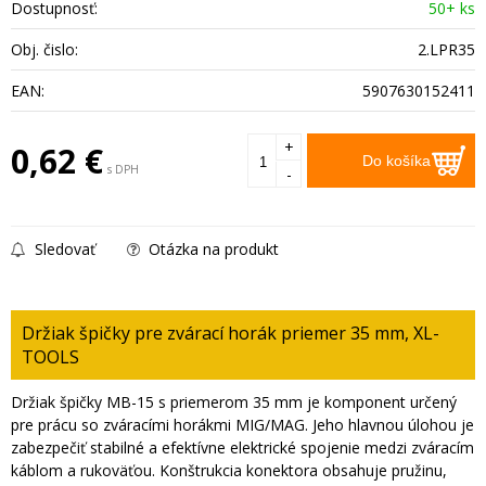
Dostupnosť:
50+ ks
Obj. čislo:
2.LPR35
EAN:
5907630152411
+
0,62
€
Do košíka
s DPH
-
Sledovať
Otázka na produkt
Držiak špičky pre zvárací horák priemer 35 mm, XL-
TOOLS
Držiak špičky MB-15 s priemerom 35 mm je komponent určený
pre prácu so zváracími horákmi MIG/MAG. Jeho hlavnou úlohou je
zabezpečiť stabilné a efektívne elektrické spojenie medzi zváracím
káblom a rukoväťou. Konštrukcia konektora obsahuje pružinu,