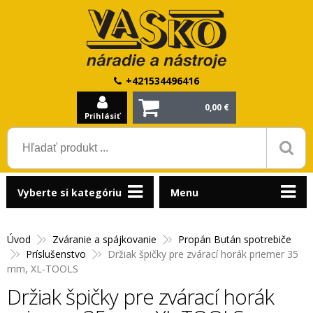
+421534496416
0,00 €
Prihlásiť
Vyberte si kategóriu
Menu
Úvod
Zváranie a spájkovanie
Propán Bután spotrebiče
Príslušenstvo
Držiak špičky pre zvárací horák priemer 35
mm, XL-TOOLS
Držiak špičky pre zvárací horák