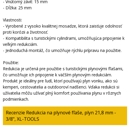
- Vnútorný závit: 15 mm
- Dĺžka: 25 mm
Vlastnosti:
- Vyrobené z vysoko kvalitnej mosadze, ktorá zaisťuje odolnosť
proti korózii a životnosť.
- Kompatibilita s turistickými cylindrami, umožňujúca pripojenie k
veľkým redukciám.
- Jednoduchá montáž, čo umožňuje rýchlu prípravu na použitie.
Použitie:
Redukcia je určená pre použitie s turistickými plynovými fľašami,
čo umožňuje ich pripojenie k väčším plynovým redukciám.
Produkt je ideálny pre ľudí, ktorí používajú plyn vonku, ako sú
kemperi, cestovatelia a outdooroví nadšenci. Vďaka redukcii si
užívatelia môžu užívať plný komfort používania plynu v rôznych
podmienkach.
Recenzie Redukcia na plynové fľaše, plyn 21,8 mm -
3/8", XL-TOOLS