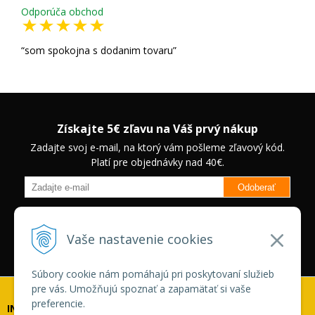
Odporúča obchod
som spokojna s dodanim tovaru
Získajte 5€ zľavu na Váš prvý nákup
Zadajte svoj e-mail, na ktorý vám pošleme zľavový kód.
Platí pre objednávky nad 40€.
Odoberať
Budete informovaný o novinkách na našom eshope a jedinečných
zľavách na vybrané produkty.
Neplatí pre Veľkoobchodných
Vaše nastavenie cookies
zákazníkov.
Súbory cookie nám pomáhajú pri poskytovaní služieb
pre vás. Umožňujú spoznať a zapamätať si vaše
preferencie.
INFOLINKA