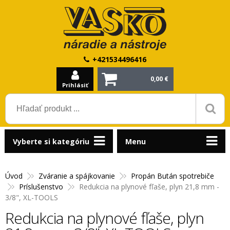
+421534496416
0,00 €
Prihlásiť
Vyberte si kategóriu
Menu
Úvod
Zváranie a spájkovanie
Propán Bután spotrebiče
Príslušenstvo
Redukcia na plynové fľaše, plyn 21,8 mm -
3/8", XL-TOOLS
Redukcia na plynové fľaše, plyn