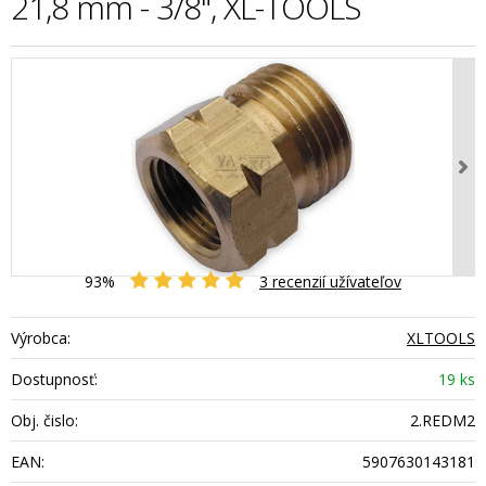
21,8 mm - 3/8", XL-TOOLS
93%
3
recenzií užívateľov
Výrobca:
XLTOOLS
Dostupnosť:
19 ks
Obj. čislo:
2.REDM2
EAN:
5907630143181