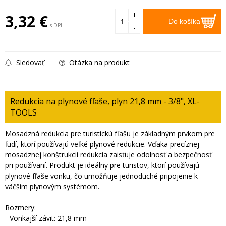
+
3,32
€
Do košíka
s DPH
-
Sledovať
Otázka na produkt
Redukcia na plynové fľaše, plyn 21,8 mm - 3/8", XL-
TOOLS
Mosadzná redukcia pre turistickú fľašu je základným prvkom pre
ľudí, ktorí používajú veľké plynové redukcie. Vďaka precíznej
mosadznej konštrukcii redukcia zaisťuje odolnosť a bezpečnosť
pri používaní. Produkt je ideálny pre turistov, ktorí používajú
plynové fľaše vonku, čo umožňuje jednoduché pripojenie k
väčším plynovým systémom.
Rozmery:
- Vonkajší závit: 21,8 mm