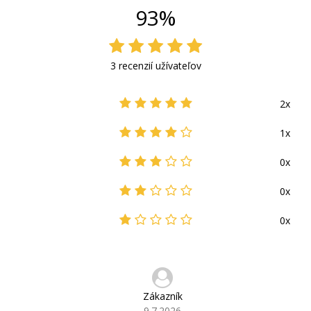
93%
3 recenzií užívateľov
2x
1x
0x
0x
0x
Zákazník
9.7.2026