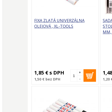
FIXA ZLATÁ UNIVERZÁLNA
SAD
OLEJOVÁ , XL-TOOLS
STOL
MM, 
1,85 €
s DPH
1,4
+
-
1,50 €
bez DPH
1,20 