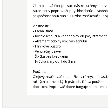
Zlatá olejová fixa je písací nástroj určený na t
Atrament v popisovači je rýchloschnúci a vodeo
bezpečnosť používania. Puzdro značkovača je vyr
Vlastnosti:
- Farba: zlatá
- Rýchloschnúci a vodeodolný olejový atrament
- Atrament odolný voči vyblednutiu
- Hliníkové puzdro
- Ventilačný uzáver
- Špička bez kvapkania
- Hrúbka čiary od 1 do 3 mm
Použitie:
Olejový značkovač sa používa v rôznych oblastia
ručných a umeleckých prácach. Dá sa použiť na
doplnkov. Popisovač dobre funguje na materiálo