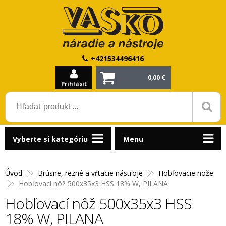
+421534496416
0,00 €
Prihlásiť
Vyberte si kategóriu
Menu
Úvod
Brúsne, rezné a vŕtacie nástroje
Hobľovacie nože
Hobľovací nôž 500x35x3 HSS 18% W, PILANA
Hobľovací nôž 500x35x3 HSS
18% W, PILANA