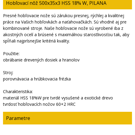
Hobľovací nôž 500x35x3 HSS 18% W, PILANA
Presné hobľovacie nože sú zárukou presnej, rýchlej a kvalitnej
práce na Vašich hobľovkách a naťahovačkách. Sú vhodné aj pre
kombinované stroje. Naše hobľovacie nože sú vyrobené iba z
akostných ocelí a brúsené s maximálnou starostlivosťou tak, aby
spĺňali najprísnejšie kritériá kvality.
Použitie:
obrábanie drevených dosiek a hranolov
Stroj:
porovnávacia a hrúbkovacia frézka
Charakteristika:
materiál HSS 18%W pre tvrdé vysušené a exotické drevo
tvrdosť hobľovacích nožov 60+2 HRC
Parametre