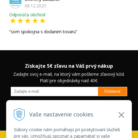
08.12.2025
Odporúča obchod
som spokojna s dodanim tovaru
Získajte 5€ zľavu na Váš prvý nákup
Zadajte svoj e-mail, na ktorý vám pošleme zľavový kód.
Platí pre objednávky nad 40€.
Odoberať
Budete informovaný o novinkách na našom eshope a jedinečných
zľavách na vybrané produkty.
Neplatí pre Veľkoobchodných
Vaše nastavenie cookies
zákazníkov.
Súbory cookie nám pomáhajú pri poskytovaní služieb
pre vás. Umožňujú spoznať a zapamätať si vaše