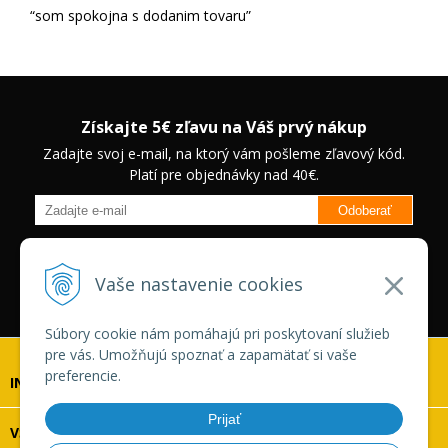
som spokojna s dodanim tovaru
Získajte 5€ zľavu na Váš prvý nákup
Zadajte svoj e-mail, na ktorý vám pošleme zľavový kód.
Platí pre objednávky nad 40€.
Odoberať
Budete informovaný o novinkách na našom eshope a jedinečných
zľavách na vybrané produkty.
Neplatí pre Veľkoobchodných
Vaše nastavenie cookies
zákazníkov.
Súbory cookie nám pomáhajú pri poskytovaní služieb
pre vás. Umožňujú spoznať a zapamätať si vaše
preferencie.
INFOLINKA
Prijať
VŠETKO O NÁKUPE