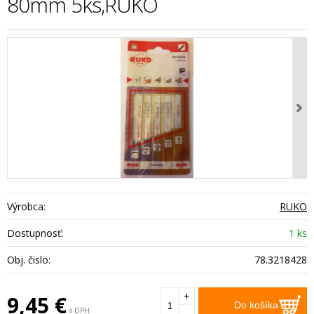
80mm 5ks,RUKO
Výrobca:
RUKO
Dostupnosť:
1 ks
Obj. čislo:
78.3218428
+
9,45
€
Do košíka
s DPH
-