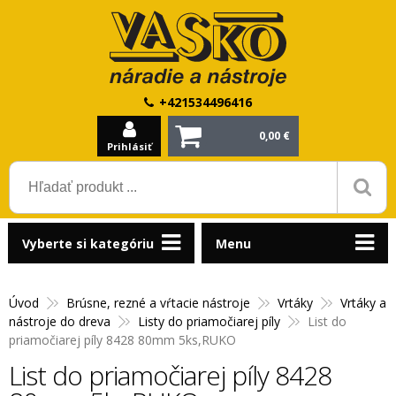
+421534496416
0,00 €
Prihlásiť
Vyberte si kategóriu
Menu
Úvod
Brúsne, rezné a vŕtacie nástroje
Vrtáky
Vrtáky a
nástroje do dreva
Listy do priamočiarej píly
List do
priamočiarej píly 8428 80mm 5ks,RUKO
List do priamočiarej píly 8428