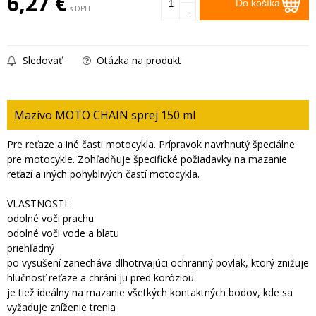
6,27
€
Do košíka
s DPH
-
Sledovať
Otázka na produkt
Mazivo MOTO CHAIN sprej 150 ml
Pre reťaze a iné časti motocykla. Prípravok navrhnutý špeciálne
pre motocykle. Zohľadňuje špecifické požiadavky na mazanie
reťazí a iných pohyblivých častí motocykla.
VLASTNOSTI:
odolné voči prachu
odolné voči vode a blatu
priehľadný
po vysušení zanecháva dlhotrvajúci ochranný povlak, ktorý znižuje
hlučnosť reťaze a chráni ju pred koróziou
je tiež ideálny na mazanie všetkých kontaktných bodov, kde sa
vyžaduje zníženie trenia