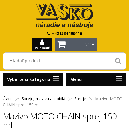
+421534496416
0,00 €
Prihlásiť
Vyberte si kategóriu
Menu
Úvod
Spreje, mazivá a lepidlá
Spreje
Mazivo MOTO
CHAIN sprej 150 ml
Mazivo MOTO CHAIN sprej 150
ml