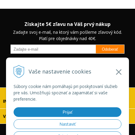
Získajte 5€ zľavu na Váš prvý nákup
Zadajte svoj e-mail, na ktorý vám pošleme zľavový kód.
Platí pre objednávky nad 40€.
Odoberať
Budete informovaný o novinkách na našom eshope a jedinečných
zľavách na vybrané produkty.
Neplatí pre Veľkoobchodných
Vaše nastavenie cookies
zákazníkov.
Súbory cookie nám pomáhajú pri poskytovaní služieb
pre vás. Umožňujú spoznať a zapamätať si vaše
preferencie.
INFOLINKA
Prijať
VŠETKO O NÁKUPE
Nastaviť