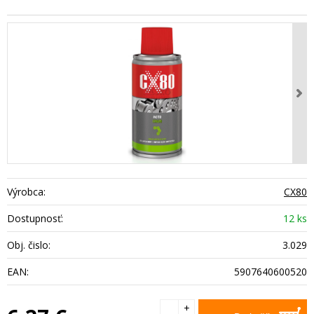
Výrobca:
CX80
Dostupnosť:
12 ks
Obj. čislo:
3.029
EAN:
5907640600520
+