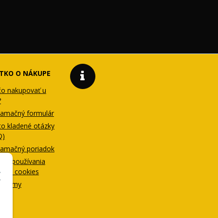
TKO O NÁKUPE
čo nakupovať u
?
lamačný formulár
to kladené otázky
Q)
lamačný poriadok
ady používania
orov cookies
il firmy