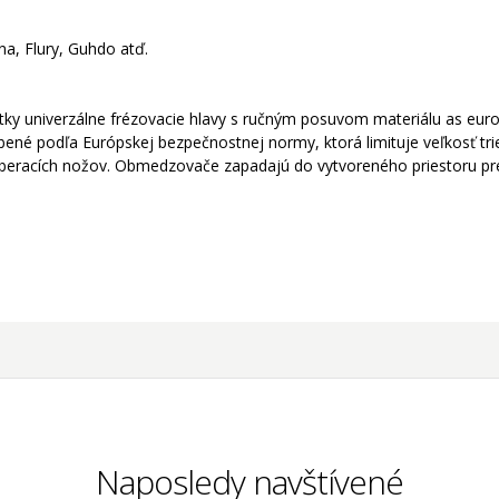
na, Flury, Guhdo atď.
y univerzálne frézovacie hlavy s ručným posuvom materiálu as euro
ené podľa Európskej bezpečnostnej normy, ktorá limituje veľkosť trie
eracích nožov. Obmedzovače zapadajú do vytvoreného priestoru pr
Naposledy navštívené