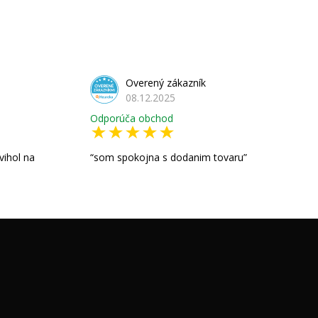
Overený zákazník
08.12.2025
Odporúča obchod
vihol na
som spokojna s dodanim tovaru