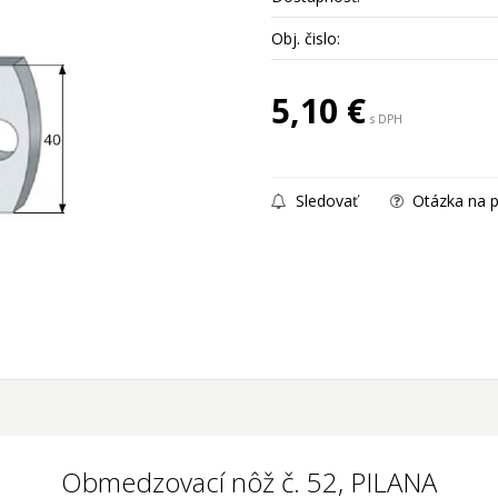
Obj. čislo:
5,10
€
s DPH
Sledovať
Otázka na p
Obmedzovací nôž č. 52, PILANA