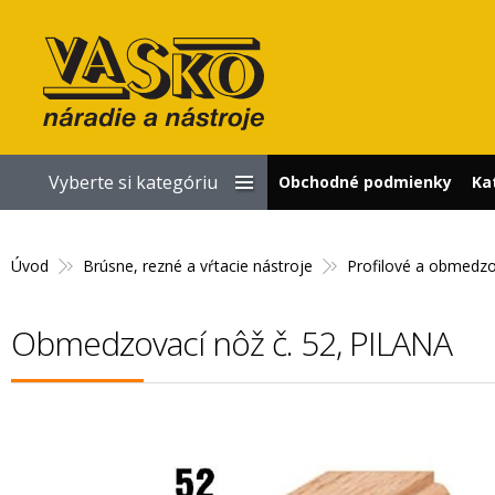
Vyberte si kategóriu
Obchodné podmienky
Ka
Úvod
Brúsne, rezné a vŕtacie nástroje
Profilové a obmedz
Obmedzovací nôž č. 52, PILANA