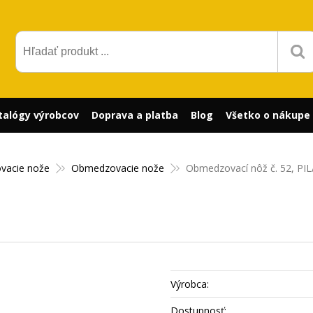
talógy výrobcov
Doprava a platba
Blog
Všetko o nákupe
ovacie nože
Obmedzovacie nože
Obmedzovací nôž č. 52, PI
Výrobca:
Dostupnosť: