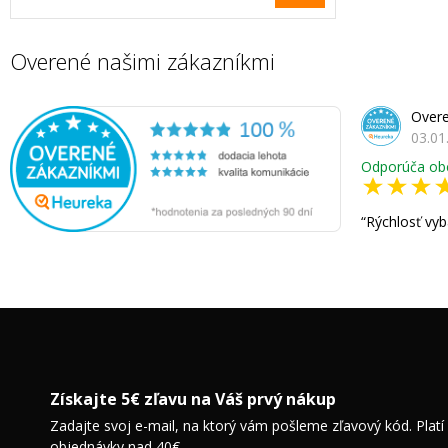
Overené našimi zákazníkmi
Overe
03.01
Odporúča ob
Rýchlosť vyb
Získajte 5€ zľavu na Váš prvý nákup
Zadajte svoj e-mail, na ktorý vám pošleme zľavový kód. Platí
objednávky nad 40€.