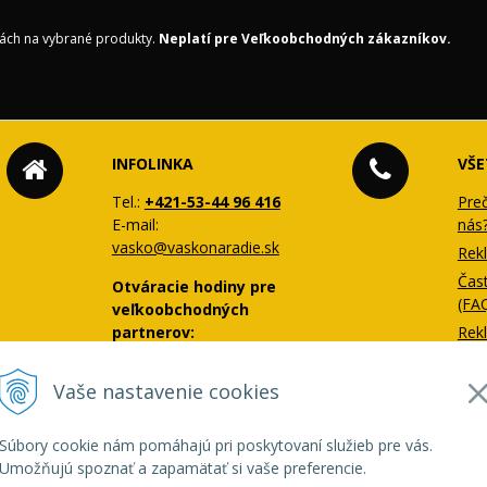
ách na vybrané produkty.
Neplatí pre Veľkoobchodných zákazníkov.
INFOLINKA
VŠE
Tel.:
+421-53-44 96 416
Pre
E-mail:
nás
vasko@vaskonaradie.sk
Rek
Čas
Otváracie hodiny pre
(FA
veľkoobchodných
partnerov:
Rek
Zás
Po-Pia: 6:00-12:00, 12:30-
súb
Vaše nastavenie cookies
14:30
Prof
Súbory cookie nám pomáhajú pri poskytovaní služieb pre vás.
Umožňujú spoznať a zapamätať si vaše preferencie.