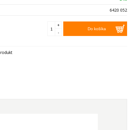
6420 052
+
Do košíka
-
rodukt