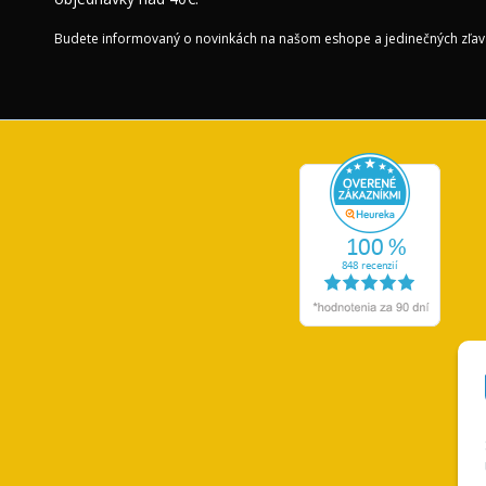
Budete informovaný o novinkách na našom eshope a jedinečných zľav