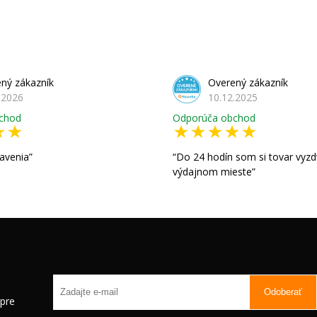
ný zákazník
Overený zákazník
.2026
10.12.2025
chod
Odporúča obchod
avenia
Do 24 hodín som si tovar vyzd
výdajnom mieste
Odoberať
 pre