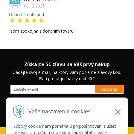
08.12.2025
Odporúča obchod
som spokojna s dodanim tovaru
Získajte 5€ zľavu na Váš prvý nákup
Zadajte svoj e-mail, na ktorý vám pošleme zľavový kód.
Platí pre objednávky nad 40€.
Odoberať
Budete informovaný o novinkách na našom eshope a jedinečných
zľavách na vybrané produkty.
Neplatí pre Veľkoobchodných
Vaše nastavenie cookies
zákazníkov.
Súbory cookie nám pomáhajú pri poskytovaní služieb
pre vás. Umožňujú spoznať a zapamätať si vaše