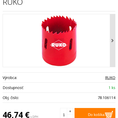
RUKO
Výrobca:
RUKO
Dostupnosť:
1 ks
Obj. čislo:
78.106114
+
46,74
€
Do košíka
s DPH
-