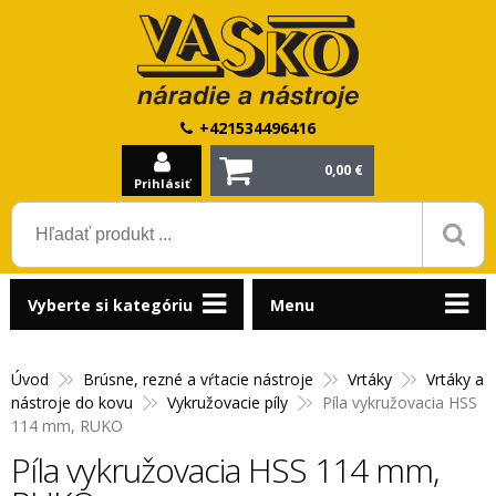
+421534496416
0,00 €
Prihlásiť
Vyberte si kategóriu
Menu
Úvod
Brúsne, rezné a vŕtacie nástroje
Vrtáky
Vrtáky a
nástroje do kovu
Vykružovacie píly
Píla vykružovacia HSS
114 mm, RUKO
Píla vykružovacia HSS 114 mm,