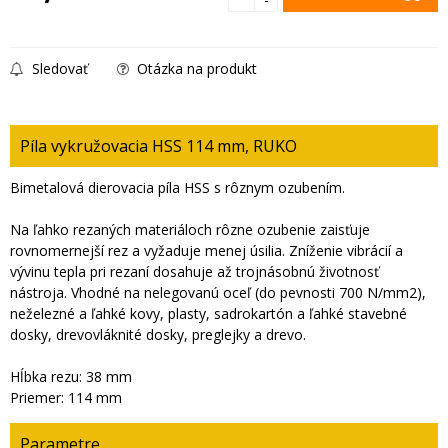
Sledovať
Otázka na produkt
Píla vykružovacia HSS 114 mm, RUKO
Bimetalová dierovacia píla HSS s rôznym ozubením.
Na ľahko rezaných materiáloch rôzne ozubenie zaisťuje
rovnomernejší rez a vyžaduje menej úsilia. Zníženie vibrácií a
vývinu tepla pri rezaní dosahuje až trojnásobnú životnosť
nástroja. Vhodné na nelegovanú oceľ (do pevnosti 700 N/mm2),
neželezné a ľahké kovy, plasty, sadrokartón a ľahké stavebné
dosky, drevovláknité dosky, preglejky a drevo.
Hĺbka rezu: 38 mm
Priemer: 114 mm
Parametre