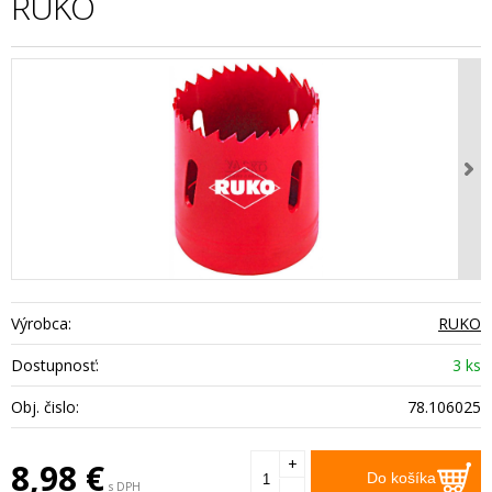
RUKO
Výrobca:
RUKO
Dostupnosť:
3 ks
Obj. čislo:
78.106025
+
8,98
€
Do košíka
s DPH
-