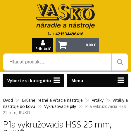
+421534496416
0,00 €
Prihlásiť
Vyberte si kategóriu
Menu
Úvod
Brúsne, rezné a vŕtacie nástroje
Vrtáky
Vrtáky a
nástroje do kovu
Vykružovacie píly
Píla vykružovacia HSS
25 mm, RUKO
Píla vykružovacia HSS 25 mm,