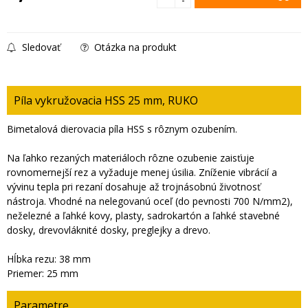
Sledovať
Otázka na produkt
Píla vykružovacia HSS 25 mm, RUKO
Bimetalová dierovacia píla HSS s rôznym ozubením.
Na ľahko rezaných materiáloch rôzne ozubenie zaisťuje
rovnomernejší rez a vyžaduje menej úsilia. Zníženie vibrácií a
vývinu tepla pri rezaní dosahuje až trojnásobnú životnosť
nástroja. Vhodné na nelegovanú oceľ (do pevnosti 700 N/mm2),
neželezné a ľahké kovy, plasty, sadrokartón a ľahké stavebné
dosky, drevovláknité dosky, preglejky a drevo.
Hĺbka rezu: 38 mm
Priemer: 25 mm
Parametre