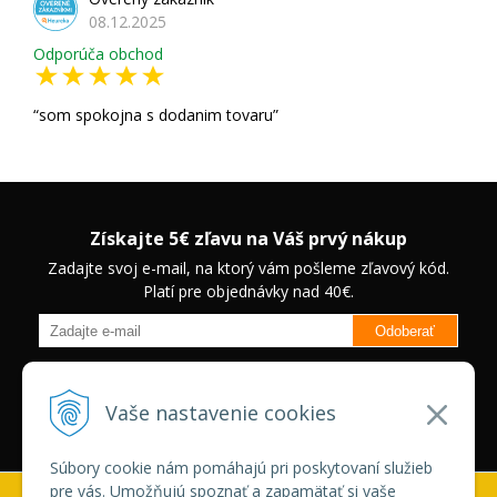
08.12.2025
Odporúča obchod
som spokojna s dodanim tovaru
Získajte 5€ zľavu na Váš prvý nákup
Zadajte svoj e-mail, na ktorý vám pošleme zľavový kód.
Platí pre objednávky nad 40€.
Odoberať
Budete informovaný o novinkách na našom eshope a jedinečných
zľavách na vybrané produkty.
Neplatí pre Veľkoobchodných
Vaše nastavenie cookies
zákazníkov.
Súbory cookie nám pomáhajú pri poskytovaní služieb
pre vás. Umožňujú spoznať a zapamätať si vaše