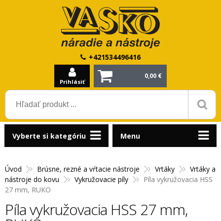
+421534496416
0,00 €
Prihlásiť
Vyberte si kategóriu
Menu
Úvod
Brúsne, rezné a vŕtacie nástroje
Vrtáky
Vrtáky a
nástroje do kovu
Vykružovacie píly
Píla vykružovacia HSS
27 mm, RUKO
Píla vykružovacia HSS 27 mm,