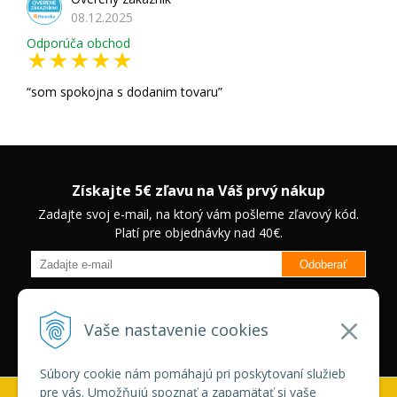
08.12.2025
Odporúča obchod
som spokojna s dodanim tovaru
Získajte 5€ zľavu na Váš prvý nákup
Zadajte svoj e-mail, na ktorý vám pošleme zľavový kód.
Platí pre objednávky nad 40€.
Odoberať
Budete informovaný o novinkách na našom eshope a jedinečných
zľavách na vybrané produkty.
Neplatí pre Veľkoobchodných
Vaše nastavenie cookies
zákazníkov.
Súbory cookie nám pomáhajú pri poskytovaní služieb
pre vás. Umožňujú spoznať a zapamätať si vaše