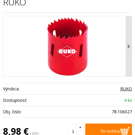
RUKO
Výrobca:
RUKO
Dostupnosť:
4 ks
Obj. čislo:
78.106027
+
8,98
€
Do košíka
s DPH
-