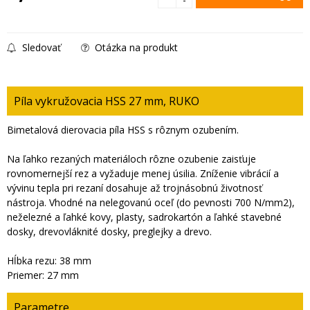
Sledovať
Otázka na produkt
Píla vykružovacia HSS 27 mm, RUKO
Bimetalová dierovacia píla HSS s rôznym ozubením.
Na ľahko rezaných materiáloch rôzne ozubenie zaisťuje
rovnomernejší rez a vyžaduje menej úsilia. Zníženie vibrácií a
vývinu tepla pri rezaní dosahuje až trojnásobnú životnosť
nástroja. Vhodné na nelegovanú oceľ (do pevnosti 700 N/mm2),
neželezné a ľahké kovy, plasty, sadrokartón a ľahké stavebné
dosky, drevovláknité dosky, preglejky a drevo.
Hĺbka rezu: 38 mm
Priemer: 27 mm
Parametre