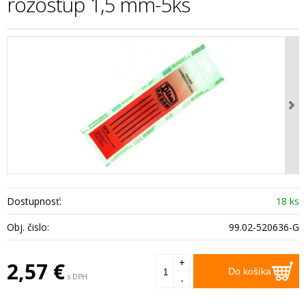
rozostup 1,5 mm-5ks
Dostupnosť:
18 ks
Obj. čislo:
99.02-520636-G
+
2,57
€
Do košíka
s DPH
-