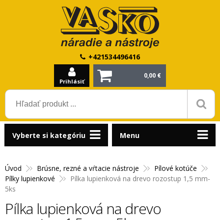
+421534496416
0,00 €
Prihlásiť
Vyberte si kategóriu
Menu
Úvod
Brúsne, rezné a vŕtacie nástroje
Pílové kotúče
Pílky lupienkové
Pílka lupienková na drevo rozostup 1,5 mm-
5ks
Pílka lupienková na drevo