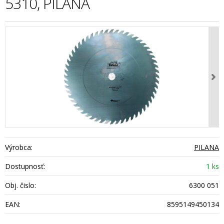
5310, PILANA
Výrobca:
PILANA
Dostupnosť:
1 ks
Obj. čislo:
6300 051
EAN:
8595149450134