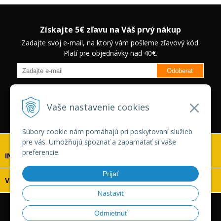
Získajte 5€ zľavu na Váš prvý nákup
Zadajte svoj e-mail, na ktorý vám pošleme zľavový kód.
Platí pre objednávky nad 40€.
Odoberať
Budete informovaný o novinkách na našom eshope a jedinečných
zľavách na vybrané produkty.
Neplatí pre Veľkoobchodných
Vaše nastavenie cookies
zákazníkov.
Súbory cookie nám pomáhajú pri poskytovaní služieb
pre vás. Umožňujú spoznať a zapamätať si vaše
preferencie.
INFOLINKA
Prijať
VŠETKO O NÁKUPE
Nastaviť
© 2026 Vaskonaradie.sk •
tvorba eshopu cez UNIobchod
,
Odmietnuť