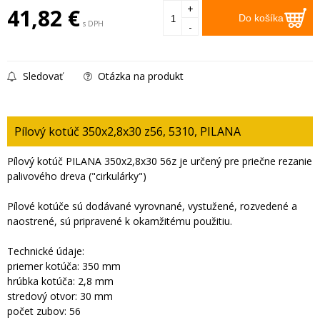
+
41,82
€
Do košíka
s DPH
-
Sledovať
Otázka na produkt
Pílový kotúč 350x2,8x30 z56, 5310, PILANA
Pílový kotúč PILANA 350x2,8x30 56z je určený pre priečne rezanie
palivového dreva ("cirkulárky")
Pílové kotúče sú dodávané vyrovnané, vystužené, rozvedené a
naostrené, sú pripravené k okamžitému použitiu.
Technické údaje:
priemer kotúča: 350 mm
hrúbka kotúča: 2,8 mm
stredový otvor: 30 mm
počet zubov: 56