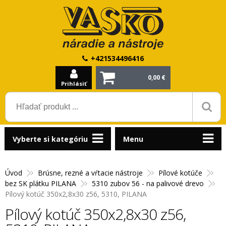
+421534496416
0,00 €
Prihlásiť
Vyberte si kategóriu
Menu
Úvod
Brúsne, rezné a vŕtacie nástroje
Pílové kotúče
bez SK plátku PILANA
5310 zubov 56 - na palivové drevo
Pílový kotúč 350x2,8x30 z56, 5310, PILANA
Pílový kotúč 350x2,8x30 z56,