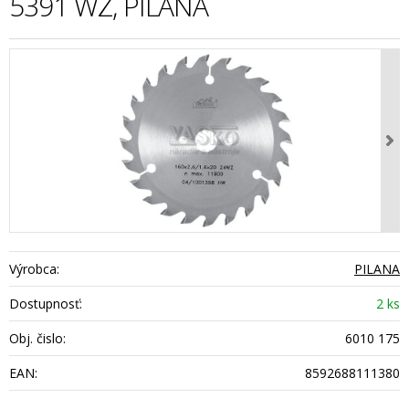
5391 WZ, PILANA
Výrobca:
PILANA
Dostupnosť:
2 ks
Obj. čislo:
6010 175
EAN:
8592688111380