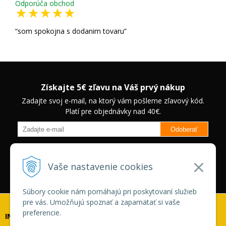
Odporúča obchod
som spokojna s dodanim tovaru
Získajte 5€ zľavu na Váš prvý nákup
Zadajte svoj e-mail, na ktorý vám pošleme zľavový kód.
Platí pre objednávky nad 40€.
Odoberať
Budete informovaný o novinkách na našom eshope a jedinečných
zľavách na vybrané produkty.
Neplatí pre Veľkoobchodných
Vaše nastavenie cookies
zákazníkov.
Súbory cookie nám pomáhajú pri poskytovaní služieb
pre vás. Umožňujú spoznať a zapamätať si vaše
preferencie.
INFOLINKA