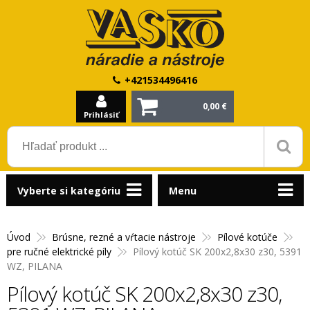
+421534496416
0,00 €
Prihlásiť
Vyberte si kategóriu
Menu
Úvod
Brúsne, rezné a vŕtacie nástroje
Pílové kotúče
pre ručné elektrické píly
Pílový kotúč SK 200x2,8x30 z30, 5391
WZ, PILANA
Pílový kotúč SK 200x2,8x30 z30,