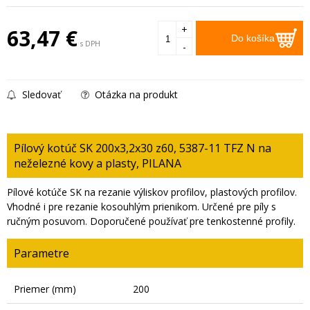
+
63,47
€
Do košíka
s DPH
-
Sledovať
Otázka na produkt
Pílový kotúč SK 200x3,2x30 z60, 5387-11 TFZ N na
neželezné kovy a plasty, PILANA
Pílové kotúče SK na rezanie výliskov profilov, plastových profilov.
Vhodné i pre rezanie kosouhlým prienikom. Určené pre píly s
ručným posuvom. Doporučené používať pre tenkostenné profily.
Parametre
Priemer (mm)
200