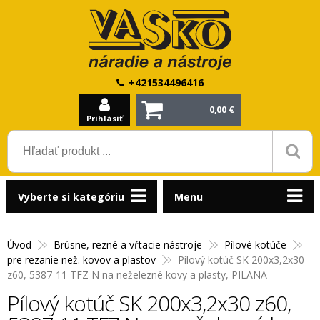
+421534496416
0,00 €
Prihlásiť
Vyberte si kategóriu
Menu
Úvod
Brúsne, rezné a vŕtacie nástroje
Pílové kotúče
pre rezanie než. kovov a plastov
Pílový kotúč SK 200x3,2x30
z60, 5387-11 TFZ N na neželezné kovy a plasty, PILANA
Pílový kotúč SK 200x3,2x30 z60,