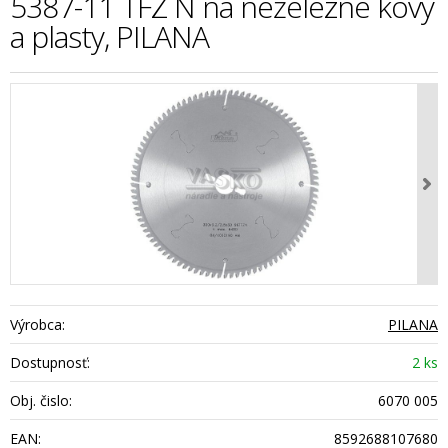
5387-11 TFZ N na neželezné kovy
a plasty, PILANA
Výrobca:
PILANA
Dostupnosť:
2 ks
Obj. čislo:
6070 005
EAN:
8592688107680