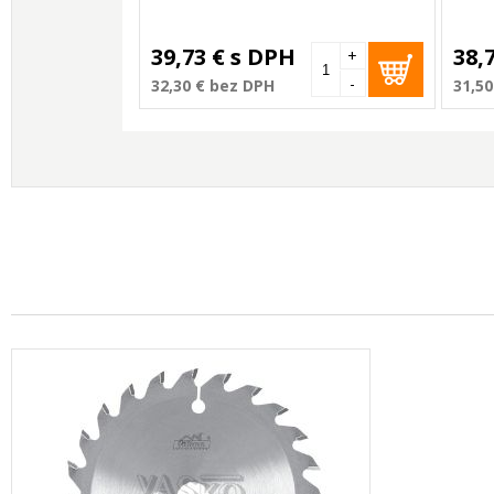
39,73 €
s DPH
38,
+
-
32,30 €
bez DPH
31,50