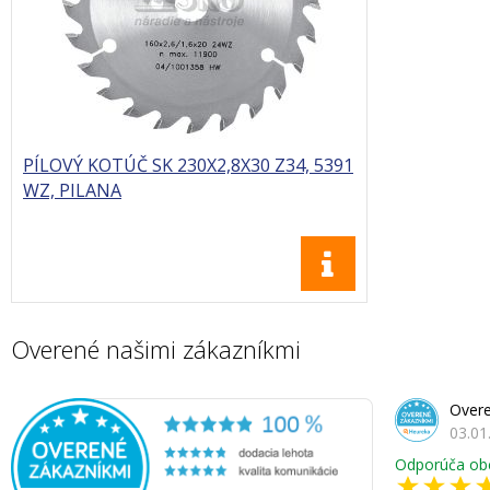
PÍLOVÝ KOTÚČ SK 230X2,8X30 Z34, 5391
WZ, PILANA
Overené našimi zákazníkmi
Overe
03.01
Odporúča ob