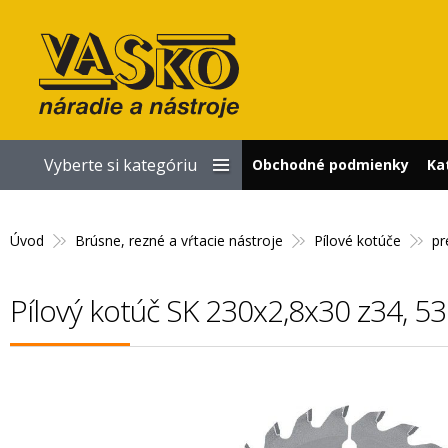
Vyberte si kategóriu
Obchodné podmienky
Ka
Úvod
Brúsne, rezné a vŕtacie nástroje
Pílové kotúče
pr
Pílový kotúč SK 230x2,8x30 z34, 5