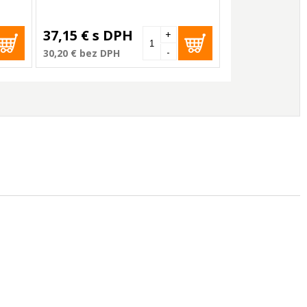
37,15 €
s DPH
+
-
30,20 €
bez DPH