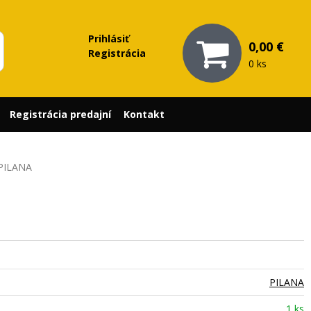
Prihlásiť
0,00 €
Registrácia
0 ks
Registrácia predajní
Kontakt
 PILANA
PILANA
1 ks