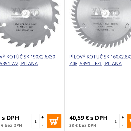
VÝ KOTÚČ SK 190X2,6X30
PÍLOVÝ KOTÚČ SK 160X2,8X
 5391 WZ, PILANA
Z48, 5391 TFZL, PILANA
€
s DPH
40,59 €
s DPH
+
+
-
-
 €
bez DPH
33 €
bez DPH