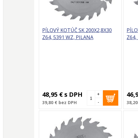
PÍLOVÝ KOTÚČ SK 200X2,8X30
PÍLO
Z64, 5391 WZ, PILANA
Z64,
48,95 €
s DPH
46,
+
-
39,80 €
bez DPH
38,20