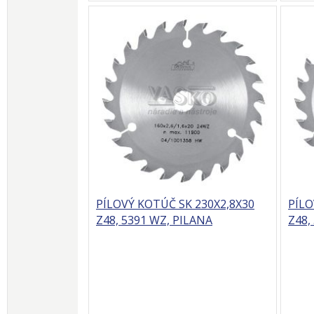
PÍLOVÝ KOTÚČ SK 230X2,8X30
PÍLO
Z48, 5391 WZ, PILANA
Z48,