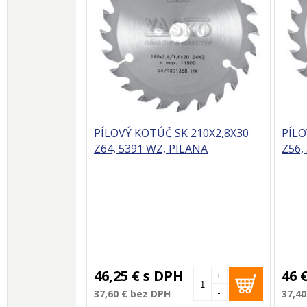
PÍLOVÝ KOTÚČ SK 210X2,8X30
PÍLO
Z64, 5391 WZ, PILANA
Z56,
46,25 €
s DPH
46 
+
-
37,60 €
bez DPH
37,40