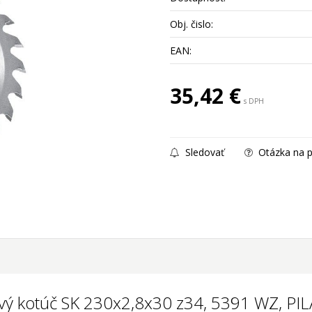
Obj. čislo:
EAN:
35,42
€
s DPH
Sledovať
Otázka na p
ový kotúč SK 230x2,8x30 z34, 5391 WZ, PI