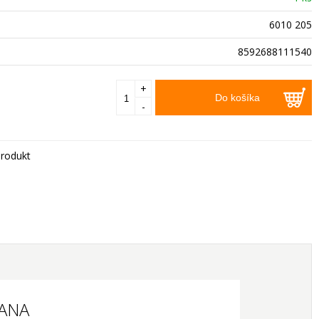
6010 205
8592688111540
+
Do košíka
-
rodukt
LANA