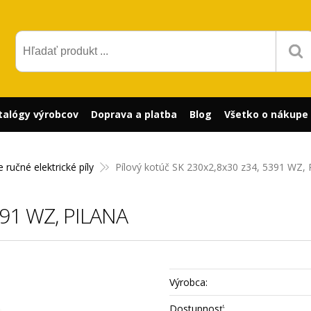
talógy výrobcov
Doprava a platba
Blog
Všetko o nákupe
e ručné elektrické píly
Pílový kotúč SK 230x2,8x30 z34, 5391 WZ,
391 WZ, PILANA
Výrobca:
Dostupnosť: