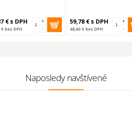
87 €
s DPH
59,78 €
s DPH
+
+
-
-
 €
bez DPH
48,60 €
bez DPH
Naposledy navštívené