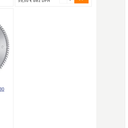
59,50 €
bez DPH
30