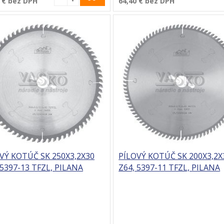
 €
bez DPH
64,40 €
bez DPH
VÝ KOTÚČ SK 250X3,2X30
PÍLOVÝ KOTÚČ SK 200X3,2X
 5397-13 TFZL, PILANA
Z64, 5397-11 TFZL, PILANA