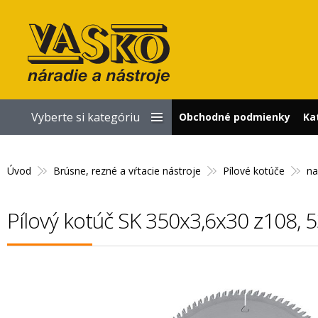
Vyberte si kategóriu
Obchodné podmienky
Ka
Úvod
Brúsne, rezné a vŕtacie nástroje
Pílové kotúče
na
Pílový kotúč SK 350x3,6x30 z108,