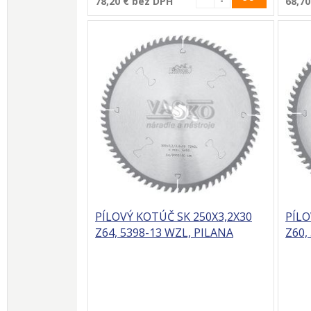
78,20 €
bez DPH
68,70
PÍLOVÝ KOTÚČ SK 250X3,2X30
PÍLO
Z64, 5398-13 WZL, PILANA
Z60,