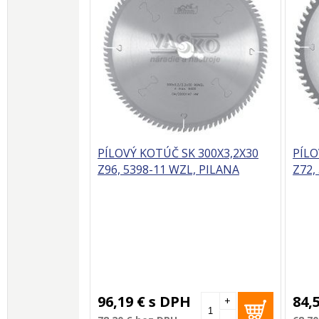
PÍLOVÝ KOTÚČ SK 300X3,2X30
PÍLO
Z96, 5398-11 WZL, PILANA
Z72,
96,19 €
s DPH
84,
+
-