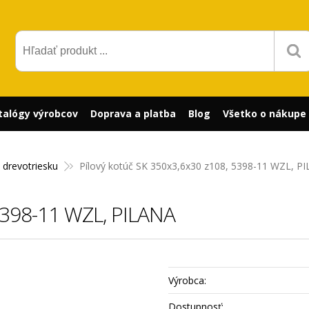
talógy výrobcov
Doprava a platba
Blog
Všetko o nákupe
 drevotriesku
Pílový kotúč SK 350x3,6x30 z108, 5398-11 WZL, P
 5398-11 WZL, PILANA
Výrobca:
Dostupnosť: