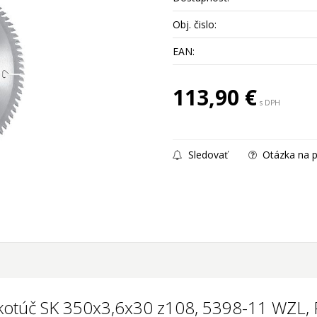
Obj. čislo:
EAN:
113,90
€
s DPH
Sledovať
Otázka na p
 kotúč SK 350x3,6x30 z108, 5398-11 WZL,