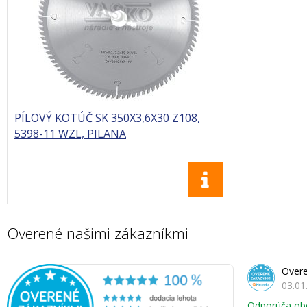
PÍLOVÝ KOTÚČ SK 350X3,6X30 Z108,
5398-11 WZL, PILANA
Overené našimi zákazníkmi
Overe
03.01
Odporúča ob