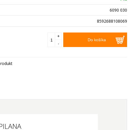
6090 030
8592688108069
+
Do košíka
-
rodukt
 PILANA