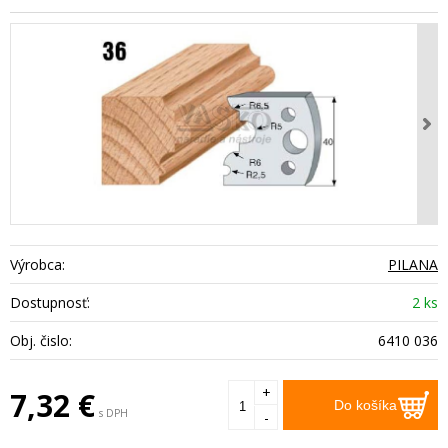
Výrobca:
PILANA
Dostupnosť:
2 ks
Obj. čislo:
6410 036
+
7,32
€
Do košíka
s DPH
-