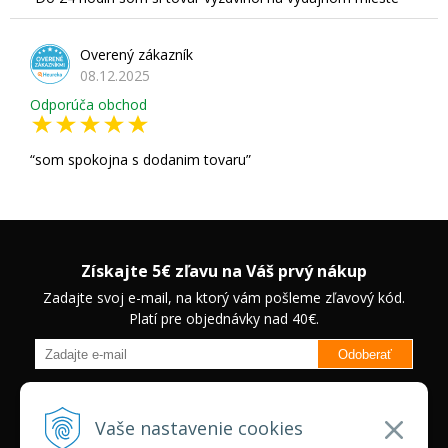
Overený zákazník
08.12.2025
Odporúča obchod
som spokojna s dodanim tovaru
Získajte 5€ zľavu na Váš prvý nákup
Zadajte svoj e-mail, na ktorý vám pošleme zľavový kód.
Platí pre objednávky nad 40€.
Odoberať
Budete informovaný o novinkách na našom eshope a jedinečných
zľavách na vybrané produkty.
Neplatí pre Veľkoobchodných
Vaše nastavenie cookies
zákazníkov.