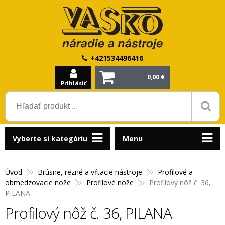
+421534496416
0,00 €
Prihlásiť
Vyberte si kategóriu
Menu
Úvod
Brúsne, rezné a vŕtacie nástroje
Profilové a
obmedzovacie nože
Profilové nože
Profilový nôž č. 36,
PILANA
Profilový nôž č. 36, PILANA