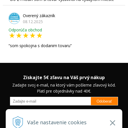
Overený zákazník
08.12.2025
Odporúča obchod
som spokojna s dodanim tovaru
Získajte 5€ zľavu na Váš prvý nákup
Zadajte svoj e-mail, na ktorý vám pošleme zľavový kód.
Platí pre objednávky nad 40€.
Odoberať
Budete informovaný o novinkách na našom eshope a jedinečných
zľavách na vybrané produkty.
Neplatí pre Veľkoobchodných
Vaše nastavenie cookies
zákazníkov.