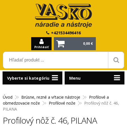
+421534496416
0,00 €
Prihlásiť
Vyberte si kategóriu
Menu
Úvod
Brúsne, rezné a vŕtacie nástroje
Profilové a
obmedzovacie nože
Profilové nože
Profilový nôž č. 46,
PILANA
Profilový nôž č. 46, PILANA