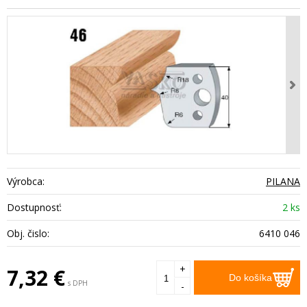
Výrobca:
PILANA
Dostupnosť:
2 ks
Obj. čislo:
6410 046
+
7,32
€
Do košíka
s DPH
-