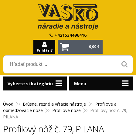
+421534496416
0,00 €
Prihlásiť
Vyberte si kategóriu
Menu
Úvod
Brúsne, rezné a vŕtacie nástroje
Profilové a
obmedzovacie nože
Profilové nože
Profilový nôž č. 79,
PILANA
Profilový nôž č. 79, PILANA