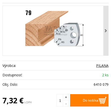
Výrobca:
PILANA
Dostupnosť:
2 ks
Obj. čislo:
6410 079
+
7,32
€
Do košíka
s DPH
-