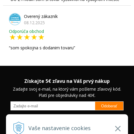
Overený zákazník
08.12.2025
Odporúča obchod
som spokojna s dodanim tovaru
Získajte 5€ zľavu na Váš prvý nákup
Zadajte svoj e-mail, na ktorý vám pošleme zľavový kód.
Platí pre objednávky nad 40€.
Odoberať
Budete informovaný o novinkách na našom eshope a jedinečných
zľavách na vybrané produkty.
Neplatí pre Veľkoobchodných
Vaše nastavenie cookies
zákazníkov.