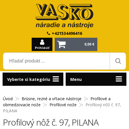
+421534496416
0,00 €
Prihlásiť
Vyberte si kategóriu
Menu
Úvod
Brúsne, rezné a vŕtacie nástroje
Profilové a
obmedzovacie nože
Profilové nože
Profilový nôž č. 97,
PILANA
Profilový nôž č. 97, PILANA