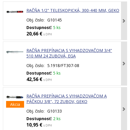
RAČŇA 1/2" TELESKOPICKÁ, 300-440 MM, GEKO
Obj. čislo:
G10145
Dostupnosť:
5 ks
20,66 €
s DPH
RAČŇA PREPÍNACIA S VYHADZOVAČOM 3/4"
510 MM 24 ZUBOVÁ, EGA
Obj. čislo:
5.1918/FT307-08
Dostupnosť:
5 ks
42,56 €
s DPH
RAČŇA PREPÍNACIA S VYHADZOVAČOM A
PÁČKOU 3/8", 72 ZUBOV, GEKO
Akcia
Obj. čislo:
G10133
Dostupnosť:
2 ks
10,95 €
s DPH