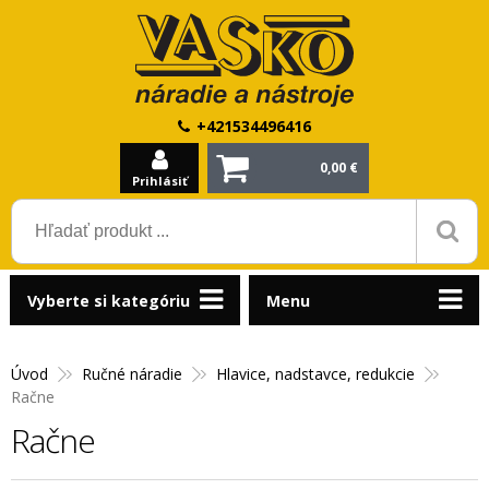
+421534496416
0,00 €
Prihlásiť
Vyberte si kategóriu
Menu
Úvod
Ručné náradie
Hlavice, nadstavce, redukcie
Račne
Račne