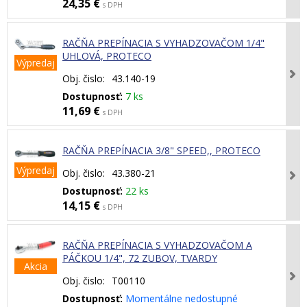
24,35 €
s DPH
RAČŇA PREPÍNACIA S VYHADZOVAČOM 1/4"
UHLOVÁ, PROTECO
Výpredaj
Obj. čislo:
43.140-19
Dostupnosť:
7 ks
11,69 €
s DPH
RAČŇA PREPÍNACIA 3/8" SPEED,, PROTECO
Výpredaj
Obj. čislo:
43.380-21
Dostupnosť:
22 ks
14,15 €
s DPH
RAČŇA PREPÍNACIA S VYHADZOVAČOM A
PÁČKOU 1/4", 72 ZUBOV, TVARDY
Akcia
Obj. čislo:
T00110
Dostupnosť:
Momentálne nedostupné