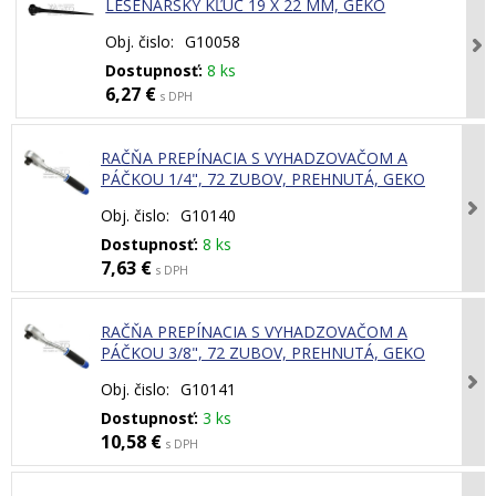
LEŠENÁRSKY KĽÚČ 19 X 22 MM, GEKO
Obj. čislo:
G10058
Dostupnosť:
8 ks
6,27 €
s DPH
RAČŇA PREPÍNACIA S VYHADZOVAČOM A
PÁČKOU 1/4", 72 ZUBOV, PREHNUTÁ, GEKO
Obj. čislo:
G10140
Dostupnosť:
8 ks
7,63 €
s DPH
RAČŇA PREPÍNACIA S VYHADZOVAČOM A
PÁČKOU 3/8", 72 ZUBOV, PREHNUTÁ, GEKO
Obj. čislo:
G10141
Dostupnosť:
3 ks
10,58 €
s DPH