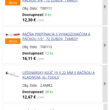
PÁČKOU 3/8", 72 ZUBOV, TVARDY
Akcia
Obj. čislo:
T00111
Dostupnosť:
8 ks
12,30 €
s DPH
RAČŇA PREPÍNACIA S VYHADZOVAČOM A
PÁČKOU 1/2", 72 ZUBOV, TVARDY
Akcia
Obj. čislo:
T00112
Dostupnosť:
12 ks
16,11 €
s DPH
LEŠENÁRSKY KĽÚČ 19 X 22 MM S RAČŇOU A
KLADIVOM, XL-TOOLS
Obj. čislo:
2.KMR2
Dostupnosť:
28 ks
12,67 €
s DPH