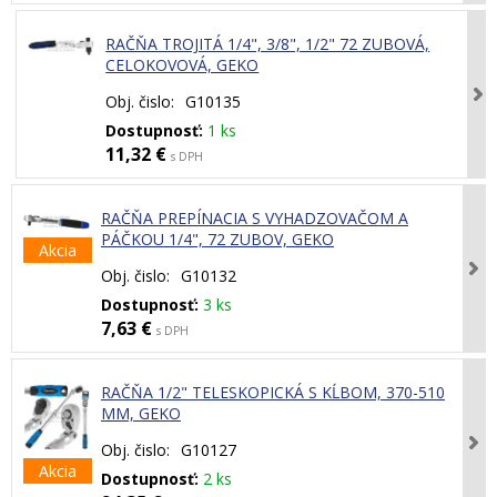
RAČŇA TROJITÁ 1/4", 3/8", 1/2" 72 ZUBOVÁ,
CELOKOVOVÁ, GEKO
Obj. čislo:
G10135
Dostupnosť:
1 ks
11,32 €
s DPH
RAČŇA PREPÍNACIA S VYHADZOVAČOM A
PÁČKOU 1/4", 72 ZUBOV, GEKO
Akcia
Obj. čislo:
G10132
Dostupnosť:
3 ks
7,63 €
s DPH
RAČŇA 1/2" TELESKOPICKÁ S KĹBOM, 370-510
MM, GEKO
Obj. čislo:
G10127
Akcia
Dostupnosť:
2 ks