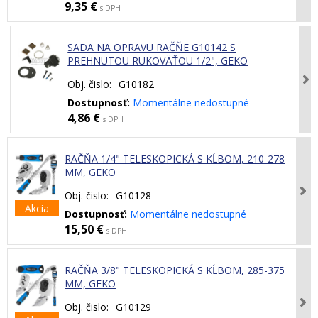
9,35 €
s DPH
SADA NA OPRAVU RAČŇE G10142 S
PREHNUTOU RUKOVÄŤOU 1/2", GEKO
Obj. čislo:
G10182
Dostupnosť:
Momentálne nedostupné
4,86 €
s DPH
RAČŇA 1/4" TELESKOPICKÁ S KĹBOM, 210-278
MM, GEKO
Obj. čislo:
G10128
Akcia
Dostupnosť:
Momentálne nedostupné
15,50 €
s DPH
RAČŇA 3/8" TELESKOPICKÁ S KĹBOM, 285-375
MM, GEKO
Obj. čislo:
G10129